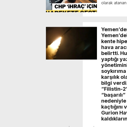
olarak atanan 
Yemen’den İ
Yemen’deki
kente hipe
hava aracı
belirtti. 
yaptığı ya
yönetimini
soykırıma 
karşılık ol
bilgi verdi
“Filistin-
“başarılı” 
nedeniyle 
kaçtığını 
Gurion Ha
kaldıkların