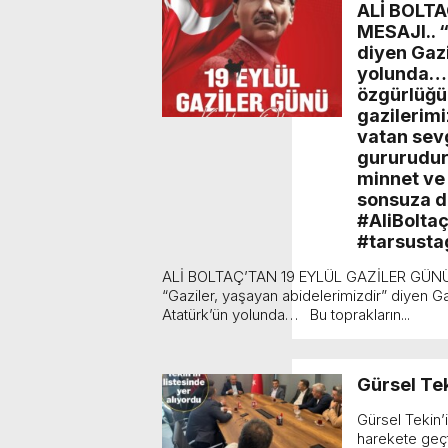
ALİ BOLT
bulunduk. Ortak akıl ve iş 
MESAJI.. “
diyen Gaz
yolunda… B
özgürlüğü
gazilerimi
vatan sevg
gururudur.
minnet ve 
sonsuza d
#AliBolta
#tarsusta
ALİ BOLTAÇ’TAN 19 EYLÜL GAZİLER GÜN
“Gaziler, yaşayan abidelerimizdir” diyen 
Atatürk’ün yolunda… Bu toprakların...
Gürsel Tek
Gürsel Tekin’i
harekete geçt