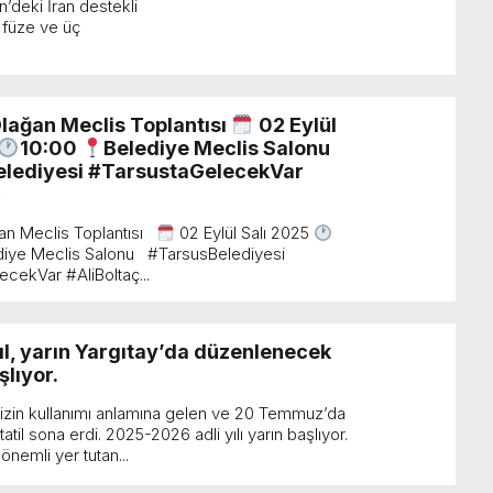
n’deki İran destekli
k füze ve üç
Olağan Meclis Toplantısı
02 Eylül
10:00
Belediye Meclis Salonu
lediyesi #TarsustaGelecekVar
ç
ğan Meclis Toplantısı
02 Eylül Salı 2025
diye Meclis Salonu #TarsusBelediyesi
cekVar #AliBoltaç...
yıl, yarın Yargıtay’da düzenlenecek
şlıyor.
 izin kullanımı anlamına gelen ve 20 Temmuz’da
tatil sona erdi. 2025-2026 adli yılı yarın başlıyor.
emli yer tutan...