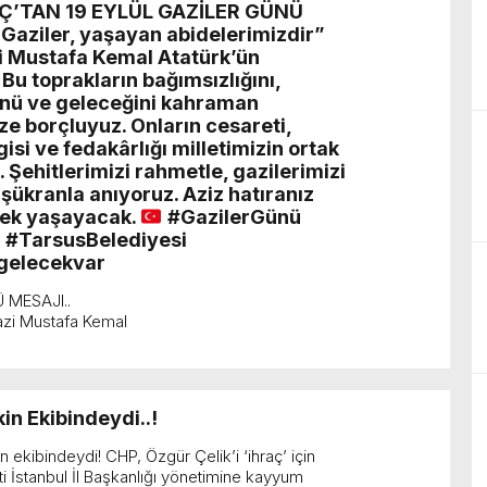
AÇ’TAN 19 EYLÜL GAZİLER GÜNÜ
birliğiyle hayata geçireceğimiz çalışmalar üzerine verimli bir görüşm
Gaziler, yaşayan abidelerimizdir”
i Mustafa Kemal Atatürk’ün
u toprakların bağımsızlığını,
nü ve geleceğini kahraman
ze borçluyuz. Onların cesareti,
isi ve fedakârlığı milletimizin ortak
 Şehitlerimizi rahmetle, gazilerimizi
şükranla anıyoruz. Aziz hatıranız
ek yaşayacak.
#GazilerGünü
ç #TarsusBelediyesi
gelecekvar
Ü MESAJI..
Gazi Mustafa Kemal
in Ekibindeydi..!
n ekibindeydi! CHP, Özgür Çelik’i ‘ihraç’ için
i İstanbul İl Başkanlığı yönetimine kayyum