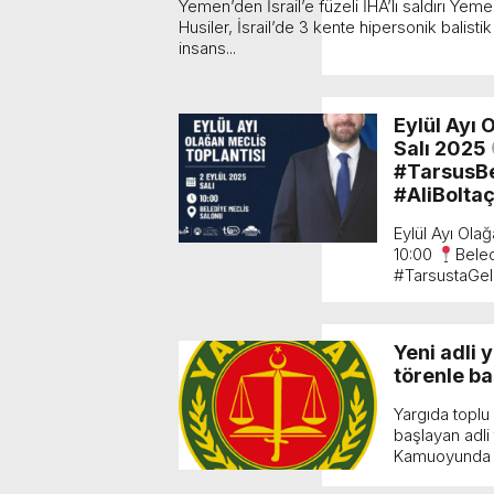
Yemen’den İsrail’e füzeli İHA’lı saldırı Yeme
Husiler, İsrail’de 3 kente hipersonik balisti
insans...
Eylül Ayı 
Salı 2025
#TarsusBe
#AliBolta
Eylül Ayı Ola
10:00
Bele
#TarsustaGele
Yeni adli 
törenle ba
Yargıda toplu
başlayan adli 
Kamuoyunda ön