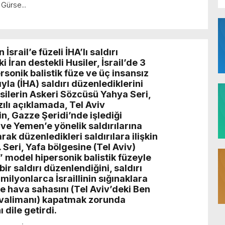
Gürse...
srail’e füzeli İHA’lı saldırı
 İran destekli Husiler, İsrail’de 3
rsonik balistik füze ve üç insansız
yla (İHA) saldırı düzenlediklerini
Husilerin Askeri Sözcüsü Yahya Seri,
zılı açıklamada, Tel Aviv
n, Gazze Şeridi’nde işlediği
ve Yemen’e yönelik saldırılarına
arak düzenledikleri saldırılara ilişkin
. Seri, Yafa bölgesine (Tel Aviv)
2” model hipersonik balistik füzeyle
bir saldırı düzenlendiğini, saldırı
milyonlarca İsraillinin sığınaklara
ve hava sahasını (Tel Aviv’deki Ben
valimanı) kapatmak zorunda
ı dile getirdi.