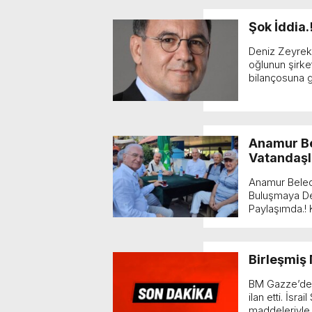
Şok İddia.
Deniz Zeyrek
oğlunun şirke
bilançosuna g
Anamur Be
Vatandaşl
Anamur Beled
Buluşmaya De
Paylaşımda.! 
vatandaşlar...
Birleşmiş 
BM Gazze’de kı
ilan etti. İsr
maddeleriyle d