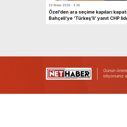
22 Nisan 2026 - 5:36
Özel’den ara seçime kapıları kapa
Bahçeli’ye ‘Türkeş’li’ yanıt CHP lid
Özel ara seçime kapıları kapatan 
lideri Bahçeli’ye yanıt verdi. Özel,
“Ara seçime karşı olmak anayasay
karşı olmaktır. Türkeş’in kaçınmadı
sandıktan Bahçeli’nin kaçınması d
değil” dedi. Cumhur İttifakı’na da
çağrı yapan Özel, “Tüm istifaları k
edeceğinizi, seçimi
Günün önemli
engellemeyeceğinizi söyleyin 55
istiyorsanız
milletvekilinin istifasını getirmeyen
namerttir” ifadelerini kullandı.