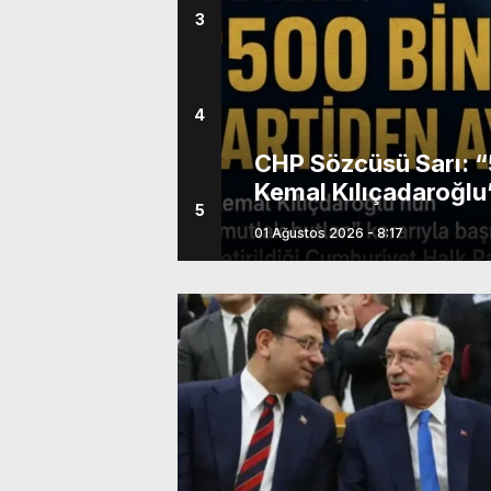
3
bulunduk. Ortak akıl ve iş 
4
den ayrıldı”
Özgür Özel’den Yeni P
an” kararıyla
Hafta Netleşebilir
5
rtisi Sözcüsü
20 Temmuz 2026 - 18:03
a yaptığı
sayısının “500