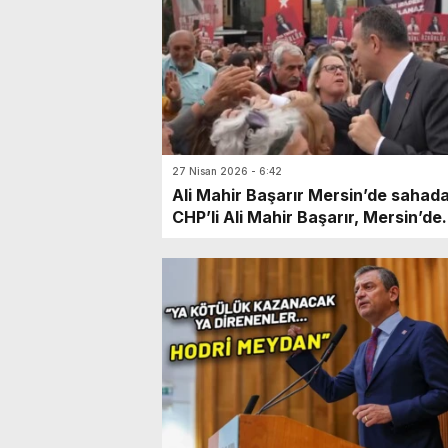
enflasyondaki yükselişin geçici
olduğunu söyledi.
27 Nisan 2026 - 6:42
Ali Mahir Başarır Mersin’de sahad
CHP’li Ali Mahir Başarır, Mersin’de
sabah yürüyüşünün ardından
yurttaşlarla kahvaltı sofrasında bi
araya gelerek sohbet etti.