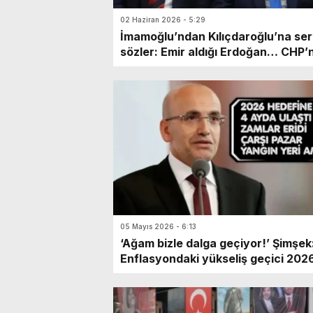
02 Haziran 2026 - 5:29
İmamoğlu’ndan Kılıçdaroğlu’na ser
sözler: Emir aldığı Erdoğan… CHP’
Cumhurbaşkanı adayı Ekrem
İmamoğlu, parti yönetiminde yaşa
son gelişmelere ilişkin sessizliğini
bozdu. Mevcut genel merkezi
“sarayın yargı marifetiyle kurduğu
operasyon” olarak nitelendiren
İmamoğlu, yönetim anlayışını “siya
kayyımlık” ve “dâhili bedhah”
sözleriyle açıkladı.
05 Mayıs 2026 - 6:13
‘Ağam bizle dalga geçiyor!’ Şimşek
Enflasyondaki yükseliş geçici 2026 
için hedeflediği yüzde 16’lik enfla
hedefi, neredeyse ilk dört ayda
gerçekleşen Bakan Mehmet Şimşe