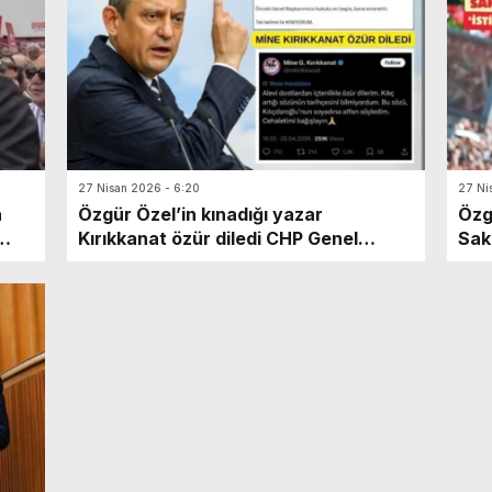
söyleyince avukatlar tepki gösterdi.
iti
Heyet Başkanı mahkemeye ara verdi.
karş
Salon boşaltılamadı, duruşma yarına
get
ertelendi.
geç
27 Nisan 2026 - 6:20
27 Ni
a
Özgür Özel’in kınadığı yazar
Özg
Kırıkkanat özür diledi CHP Genel
Sak
Başkanı Özgür Özel, yazar Mine
Özg
r
Kırıkkanat’ın, ‘Kemal Kılıçdaroğlu’
yak
yorumunu isim vermeden kınadı.
ama
Kırıkkanat özür diledi.
Sak
aldı
ded
inli