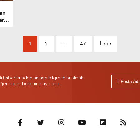
tan
eri
MHP
a
1
2
…
47
İleri ›
ğı
oğru
abul
 haberlerinden anında bilgi sahibi olmak
 eğer haber bültenine üye olun.