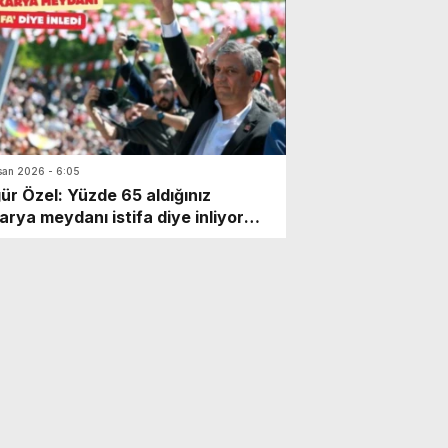
baren CHP bu kötülükleri yapanlara
ı, iktidarı değiştirmek ve adaleti
irmek için savunmadan hücuma
iyor, sahaya gidiyor” dedi.
san 2026 - 6:05
ür Özel: Yüzde 65 aldığınız
arya meydanı istifa diye inliyor
ür Özel: Tayyip bey mitingleri çok
ından takip ediyor. Duymuştur
 duymadıysa söyleyeyim.
arya, hani bir zamanlar yüzde 65
ğınız, bir zamanlar kalemiz
iğiniz Sakarya meydanı, istifa diye
yor!