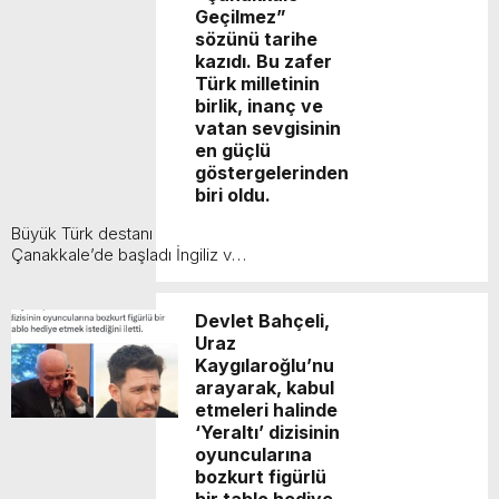
Geçilmez”
Vahap Seçer
Paylaşımda; Türkiye Belediyeler Birliği Başkanı
sözünü tarihe
kazıdı. Bu zafer
ve Mersin Büyükşehir Belediye Başkanımız
Türk milletinin
Sayın Vahap Seçer’i makamında ziyaret ettik.
birlik, inanç ve
vatan sevgisinin
Kentimiz başta olmak üzere yerel yönetimlere
en güçlü
ilişkin birçok konuda fikir alışverişinde
göstergelerinden
biri oldu.
bulunduk. Ortak akıl ve iş birliğiyle hayata
Büyük Türk destanı
geçireceğimiz çalışmalar üzerine verimli bir
Çanakkale’de başladı İngiliz ve
Fransız donanmalarının saldırısını
görüşme gerçekleştirdik. Nazik ev sahipliği ve
durduran Türk topçusu
kıymetli değerlendirmeleri için Başkanımız
“Çanakkale Geçilmez” sözünü
Devlet Bahçeli,
tarihe kazıdı. Bu zafer ...
Uraz
Sayın Vahap Seçer’e teşekkür ediyorum.
Kaygılaroğlu’nu
Vahap Seçer
arayarak, kabul
etmeleri halinde
‘Yeraltı’ dizisinin
oyuncularına
bozkurt figürlü