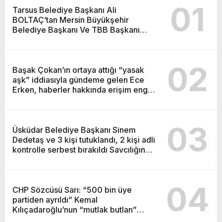
01
Tarsus Belediye Başkanı Ali
BOLTAÇ’tan Mersin Büyükşehir
Belediye Başkanı Ve TBB Başkanı
Vahap Seçeri Ziyaret Etti Yapılan
Paylaşımda; Türkiye Belediyeler Birliği
Başkanı ve Mersin Büyükşehir
02
Belediye Başkanımız Sayın Vahap
Başak Çokan’ın ortaya attığı “yasak
Seçer’i makamında ziyaret ettik.
aşk” iddiasıyla gündeme gelen Ece
Kentimiz başta olmak üzere yerel
Erken, haberler hakkında erişim engeli
yönetimlere ilişkin birçok konuda fikir
kararı aldırdığını açıkladı.
alışverişinde bulunduk. Ortak akıl ve iş
birliğiyle hayata geçireceğimiz
03
çalışmalar üzerine verimli bir görüşme
Üsküdar Belediye Başkanı Sinem
gerçekleştirdik. Nazik ev sahipliği ve
Dedetaş ve 3 kişi tutuklandı, 2 kişi adli
kıymetli değerlendirmeleri için
kontrolle serbest bırakıldı Savcılığın
Başkanımız Sayın Vahap Seçer’e
“rüşvet”, “irtikap” ve “suç işlemek
teşekkür ediyorum. Vahap Seçer
amacıyla örgüt kurma, yönetme”
suçlamalarıyla tutuklanma talebiyle
04
mahkemeye sevk ettiği Dedetaş ve
CHP Sözcüsü Sarı: “500 bin üye
arkadaşları tutuklandı.
partiden ayrıldı” Kemal
Kılıçadaroğlu’nun “mutlak butlan”
kararıyla başına getirildiği Cumhuriyet