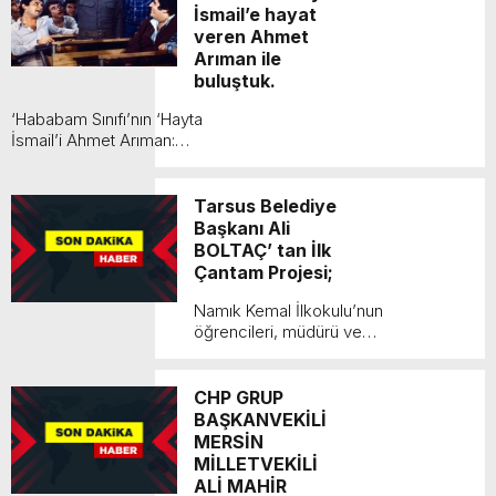
İsmail’e hayat
veren Ahmet
Arıman ile
buluştuk.
‘Hababam Sınıfı’nın ‘Hayta
İsmail’i Ahmet Arıman:
Askerdeyken rol aldım Türk
sinemasının unutulmaz
eserlerinden olan ‘Hababam
Tarsus Belediye
Sını...
Başkanı Ali
BOLTAÇ’ tan İlk
Çantam Projesi;
Namık Kemal İlkokulu’nun
öğrencileri, müdürü ve
öğretmeniyle belediyemizde bir
araya geldik. Bu yıl ilk kez
hayata geçirdiğimiz “İlk Çantam”
CHP GRUP
kampanyasıyla, ilko...
BAŞKANVEKİLİ
MERSİN
MİLLETVEKİLİ
ALİ MAHİR