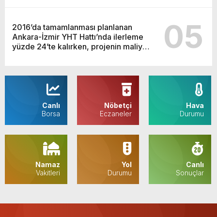
Halk Partisi Sözcüsü Müslim Sarı MYK
toplantısı sonrasında yaptığı
05
açıklamada partiden istifa eden üye
2016’da tamamlanması planlanan
sayısının “500 bin olduğunu” söyledi.
Ankara-İzmir YHT Hattı’nda ilerleme
yüzde 24’te kalırken, projenin maliyeti
4,3 milyar TL’den 101,4 milyar TL’ye
yükseldi.
Canlı
Nöbetçi
Hava
Borsa
Eczaneler
Durumu
Namaz
Yol
Canlı
Vakitleri
Durumu
Sonuçlar