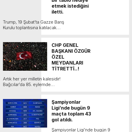
bir tablo hediye
etmek istediğini
iletti.
Trump, 19 Şubat’ta Gazze Barış
Kurulu toplantısına katılacak
ülkelerin, Gazze’nin yeniden
inşası için en az 5 milyar dolar
yardım sağlayacağını bildirdi....
CHP GENEL
BAŞKANI ÖZGÜR
ÖZEL
MEYDANLARI
TİTRETTİ..!
Artık her yer milletin kalesidir!
Bağcılar’da 85. eylemde
meydana sığmayan, bu kış
gününde bir tarih yazan yiğit
insanlara teşekkür ediyorum.
Şampiyonlar
Biz ...
Ligi’nde bugün 9
maçta toplam 43
gol atıldı.
Şampiyonlar Ligi’nde bugün 9