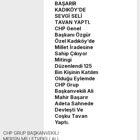
BAŞARIR
KADIKÖY’DE
SEVGİ SELİ
TAVAN YAPTI.
CHP Genel
Başkanı Özgür
Özel Kadıköy’de
Millet İradesine
Sahip Çıkıyor
Mitingi
Düzenlendi 125
Bin Kişinin Katılım
Olduğu Eylemde
CHP Grup
Başkanvekili Ali
Mahir Başarır
Adeta Sahnede
Devleşti Ve
Coşku Tavan
Yaptı.
CHP GRUP BAŞKANVEKİLİ
MERSİN MİLLETVEKİLİ ALİ