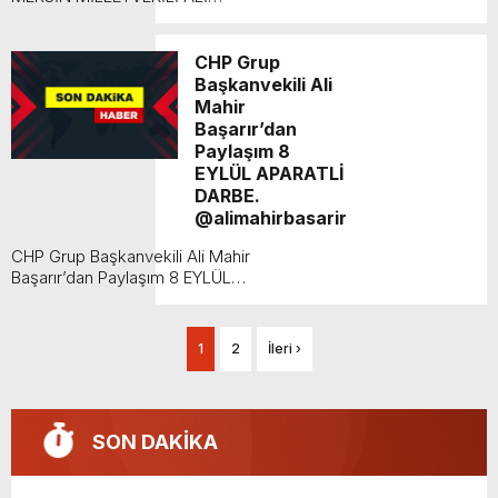
MAHİR BAŞARIR KADIKÖY’DE
SEVGİ SELİ TAVAN YAPTI. CHP
Genel Başkanı Özgür Özel
CHP Grup
Kadıköy’de Millet...
Başkanvekili Ali
Mahir
Başarır’dan
Paylaşım 8
EYLÜL APARATLİ
DARBE.
@alimahirbasarir
CHP Grup Başkanvekili Ali Mahir
Başarır’dan Paylaşım 8 EYLÜL
APARATLİ DARBE.
@alimahirbasari r...
1
2
İleri ›
SON DAKİKA