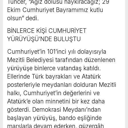
Tuncer, “Ağız dolusu haykıracağız; 29
Ekim Cumhuriyet Bayramımız kutlu
olsun” dedi.
BİNLERCE KİŞİ CUMHURİYET
YÜRÜYÜŞÜ’NDE BULUŞTU
Cumhuriyet’in 101’inci yılı dolayısıyla
Mezitli Belediyesi tarafından düzenlenen
yürüyüşe binlerce vatandaş katıldı.
Ellerinde Türk bayrakları ve Atatürk
posterleriyle meydanları dolduran Mezitli
halkı, Cumhuriyet’in değerlerini ve
Atatürk’e olan minnetini bir kez daha
gösterdi. Demokrasi Meydanı’ndan
başlayan yürüyüş, bando eşliğinde
marşlarla devam ederken, güzergâh