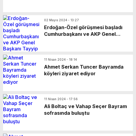
Vahap Seçer
Paylaşımda; Türkiye Belediyeler Birliği Başkanı
ve Mersin Büyükşehir Belediye Başkanımız
02 Mayıs 2024 - 13:27
Sayın Vahap Seçer’i makamında ziyaret ettik.
Erdoğan-Özel görüşmesi başladı
Cumhurbaşkanı ve AKP Genel
Kentimiz başta olmak üzere yerel yönetimlere
Başkanı Tayyip Erdoğan ile CHP
ilişkin birçok konuda fikir alışverişinde
Genel Başkanı Özgür Özel’in
görüşmesi başladı.
bulunduk. Ortak akıl ve iş birliğiyle hayata
11 Nisan 2024 - 18:14
geçireceğimiz çalışmalar üzerine verimli bir
Ahmet Serkan Tuncer Bayramda
köyleri ziyaret ediyor
görüşme gerçekleştirdik. Nazik ev sahipliği ve
kıymetli değerlendirmeleri için Başkanımız
Sayın Vahap Seçer’e teşekkür ediyorum.
11 Nisan 2024 - 17:56
Vahap Seçer
Ali Boltaç ve Vahap Seçer Bayram
sofrasında buluştu