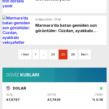
01 Mart 2024 - 13:44
Marmara’da batan gemiden son
görüntüler: Cüzdan, ayakkabı
vekıyafetler bulundu
‹ Geri
1
…
24
25
26
İleri ›
DÖVİZ
KURLARI
DOLAR
ALIŞ
SATIŞ
FARK
47,6787
47,7436
% 0.18