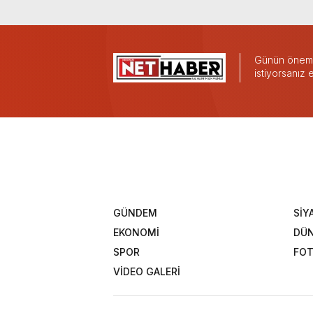
Günün önemli
istiyorsanız
GÜNDEM
SİY
EKONOMİ
DÜ
SPOR
FOT
VİDEO GALERİ