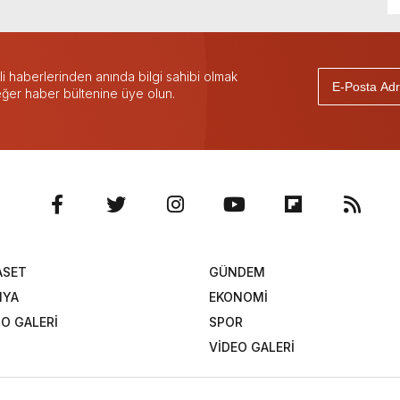
 haberlerinden anında bilgi sahibi olmak
 eğer haber bültenine üye olun.
ASET
GÜNDEM
NYA
EKONOMİ
O GALERİ
SPOR
VİDEO GALERİ