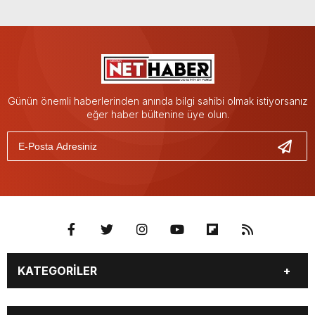
Günün önemli haberlerinden anında bilgi sahibi olmak istiyorsanız
eğer haber bültenine üye olun.
KATEGORİLER
GÜNDEM
SİYASET