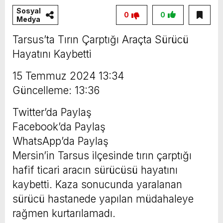
Sosyal
Vahap Seçer
Paylaşımda; Türkiye Belediyeler Birliği Başkanı
0
0
Medya
ve Mersin Büyükşehir Belediye Başkanımız
Tarsus’ta Tırın Çarptığı Araçta Sürücü
Sayın Vahap Seçer’i makamında ziyaret ettik.
Hayatını Kaybetti
Kentimiz başta olmak üzere yerel yönetimlere
15 Temmuz 2024 13:34
ilişkin birçok konuda fikir alışverişinde
Güncelleme: 13:36
bulunduk. Ortak akıl ve iş birliğiyle hayata
geçireceğimiz çalışmalar üzerine verimli bir
Twitter’da Paylaş
görüşme gerçekleştirdik. Nazik ev sahipliği ve
Facebook’da Paylaş
kıymetli değerlendirmeleri için Başkanımız
WhatsApp’da Paylaş
Mersin’in Tarsus ilçesinde tırın çarptığı
Sayın Vahap Seçer’e teşekkür ediyorum.
hafif ticari aracın sürücüsü hayatını
Vahap Seçer
kaybetti. Kaza sonucunda yaralanan
sürücü hastanede yapılan müdahaleye
rağmen kurtarılamadı.