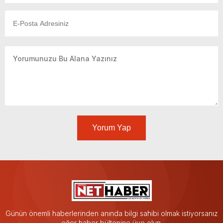
Yorum Yap
Günün önemli haberlerinden anında bilgi sahibi olmak istiyorsanız
eğer haber bültenine üye olun.