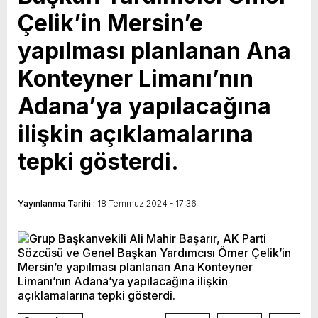
Çelik’in Mersin’e
Vahap Seçer
Paylaşımda; Türkiye Belediyeler Birliği Başkanı
ve Mersin Büyükşehir Belediye Başkanımız
yapılması planlanan Ana
Sayın Vahap Seçer’i makamında ziyaret ettik.
Konteyner Limanı’nın
Kentimiz başta olmak üzere yerel yönetimlere
Adana’ya yapılacağına
ilişkin birçok konuda fikir alışverişinde
ilişkin açıklamalarına
bulunduk. Ortak akıl ve iş birliğiyle hayata
geçireceğimiz çalışmalar üzerine verimli bir
tepki gösterdi.
görüşme gerçekleştirdik. Nazik ev sahipliği ve
kıymetli değerlendirmeleri için Başkanımız
Yayınlanma Tarihi :
18 Temmuz 2024 - 17:36
Sayın Vahap Seçer’e teşekkür ediyorum.
Vahap Seçer