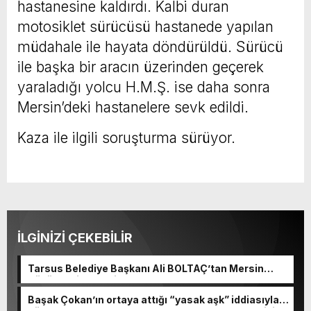
hastanesine kaldırdı. Kalbi duran
motosiklet sürücüsü hastanede yapılan
müdahale ile hayata döndürüldü. Sürücü
ile başka bir aracın üzerinden geçerek
yaraladığı yolcu H.M.Ş. ise daha sonra
Mersin’deki hastanelere sevk edildi.
Kaza ile ilgili soruşturma sürüyor.
İLGİNİZİ ÇEKEBİLİR
Tarsus Belediye Başkanı Ali BOLTAÇ’tan Mersin
Büyükşehir Belediye Başkanı Ve TBB Başkanı Vahap
Seçeri Ziyaret Etti Yapılan Paylaşımda; Türkiye
Başak Çokan’ın ortaya attığı “yasak aşk” iddiasıyla
Belediyeler Birliği Başkanı ve Mersin Büyükşehir