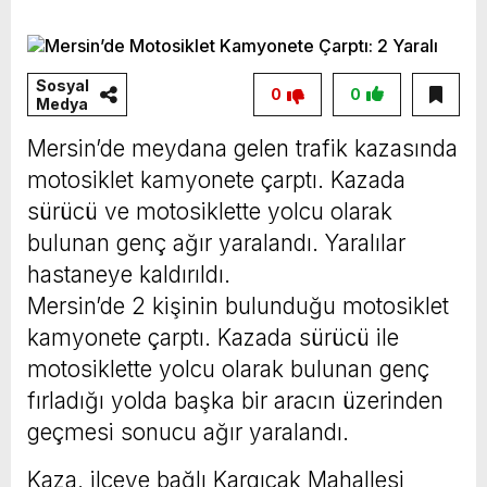
Vahap Seçer
Paylaşımda; Türkiye Belediyeler Birliği Başkanı
ve Mersin Büyükşehir Belediye Başkanımız
Sosyal
Sayın Vahap Seçer’i makamında ziyaret ettik.
0
0
Medya
Kentimiz başta olmak üzere yerel yönetimlere
Mersin’de meydana gelen trafik kazasında
ilişkin birçok konuda fikir alışverişinde
motosiklet kamyonete çarptı. Kazada
bulunduk. Ortak akıl ve iş birliğiyle hayata
sürücü ve motosiklette yolcu olarak
geçireceğimiz çalışmalar üzerine verimli bir
bulunan genç ağır yaralandı. Yaralılar
görüşme gerçekleştirdik. Nazik ev sahipliği ve
hastaneye kaldırıldı.
Mersin’de 2 kişinin bulunduğu motosiklet
kıymetli değerlendirmeleri için Başkanımız
kamyonete çarptı. Kazada sürücü ile
Sayın Vahap Seçer’e teşekkür ediyorum.
motosiklette yolcu olarak bulunan genç
Vahap Seçer
fırladığı yolda başka bir aracın üzerinden
geçmesi sonucu ağır yaralandı.
Kaza, ilçeye bağlı Kargıcak Mahallesi