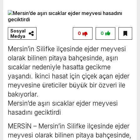
Vahap Seçer
Paylaşımda; Türkiye Belediyeler Birliği Başkanı
ve Mersin Büyükşehir Belediye Başkanımız
Sayın Vahap Seçer’i makamında ziyaret ettik.
Sosyal
0
0
Medya
Kentimiz başta olmak üzere yerel yönetimlere
ilişkin birçok konuda fikir alışverişinde
Mersin’in Silifke ilçesinde ejder meyvesi
olarak bilinen pitaya bahçesinde, aşırı
bulunduk. Ortak akıl ve iş birliğiyle hayata
sıcaklar nedeniyle hasatta gecikme
geçireceğimiz çalışmalar üzerine verimli bir
yaşandı. İkinci hasat için çiçek açan ejder
görüşme gerçekleştirdik. Nazik ev sahipliği ve
meyvesine üreticiler büyük bir özveri ile
kıymetli değerlendirmeleri için Başkanımız
bakıyorlar.
Sayın Vahap Seçer’e teşekkür ediyorum.
Mersin’de aşırı sıcaklar ejder meyvesi
Vahap Seçer
hasadını geciktirdi
MERSİN – Mersin’in Silifke ilçesinde ejder
meyvesi olarak bilinen pitaya bahçesinde,