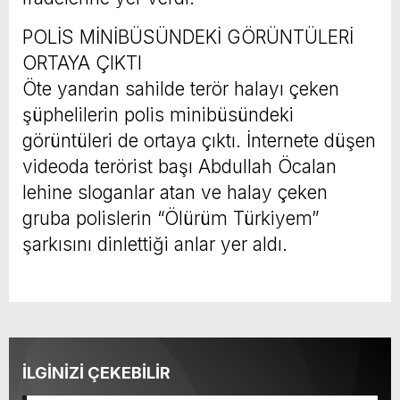
POLİS MİNİBÜSÜNDEKİ GÖRÜNTÜLERİ
ORTAYA ÇIKTI
Öte yandan sahilde terör halayı çeken
şüphelilerin polis minibüsündeki
görüntüleri de ortaya çıktı. İnternete düşen
videoda terörist başı Abdullah Öcalan
lehine sloganlar atan ve halay çeken
gruba polislerin “Ölürüm Türkiyem”
şarkısını dinlettiği anlar yer aldı.
İLGİNİZİ ÇEKEBİLİR