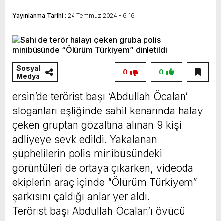
Vahap Seçer
Paylaşımda; Türkiye Belediyeler Birliği Başkanı
Yayınlanma Tarihi :
24 Temmuz 2024 - 6:16
ve Mersin Büyükşehir Belediye Başkanımız
Sayın Vahap Seçer’i makamında ziyaret ettik.
Kentimiz başta olmak üzere yerel yönetimlere
Sosyal
0
0
ilişkin birçok konuda fikir alışverişinde
Medya
bulunduk. Ortak akıl ve iş birliğiyle hayata
ersin’de terörist başı ‘Abdullah Öcalan’
geçireceğimiz çalışmalar üzerine verimli bir
sloganları eşliğinde sahil kenarında halay
görüşme gerçekleştirdik. Nazik ev sahipliği ve
çeken gruptan gözaltına alınan 9 kişi
adliyeye sevk edildi. Yakalanan
kıymetli değerlendirmeleri için Başkanımız
şüphelilerin polis minibüsündeki
Sayın Vahap Seçer’e teşekkür ediyorum.
görüntüleri de ortaya çıkarken, videoda
Vahap Seçer
ekiplerin araç içinde “Ölürüm Türkiyem”
şarkısını çaldığı anlar yer aldı.
Terörist başı Abdullah Öcalan’ı övücü