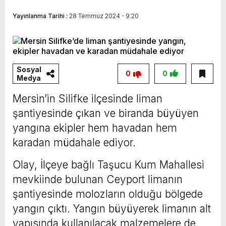
Vahap Seçer
Paylaşımda; Türkiye Belediyeler Birliği Başkanı
Yayınlanma Tarihi :
28 Temmuz 2024 - 9:20
ve Mersin Büyükşehir Belediye Başkanımız
Sayın Vahap Seçer’i makamında ziyaret ettik.
Kentimiz başta olmak üzere yerel yönetimlere
Sosyal
0
0
ilişkin birçok konuda fikir alışverişinde
Medya
bulunduk. Ortak akıl ve iş birliğiyle hayata
Mersin’in Silifke ilçesinde liman
geçireceğimiz çalışmalar üzerine verimli bir
şantiyesinde çıkan ve biranda büyüyen
görüşme gerçekleştirdik. Nazik ev sahipliği ve
yangına ekipler hem havadan hem
karadan müdahale ediyor.
kıymetli değerlendirmeleri için Başkanımız
Sayın Vahap Seçer’e teşekkür ediyorum.
Olay, İlçeye bağlı Taşucu Kum Mahallesi
Vahap Seçer
mevkiinde bulunan Ceyport limanın
şantiyesinde molozların olduğu bölgede
yangın çıktı. Yangın büyüyerek limanın alt
yapısında kullanılacak malzemelere de