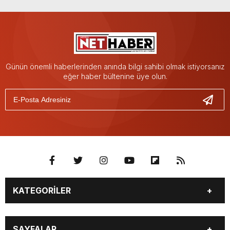
Günün önemli haberlerinden anında bilgi sahibi olmak istiyorsanız
eğer haber bültenine üye olun.
KATEGORİLER
GÜNDEM
SİYASET
SAYFALAR