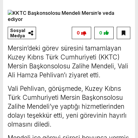
Vahap Seçer
Paylaşımda; Türkiye Belediyeler Birliği Başkanı
ve Mersin Büyükşehir Belediye Başkanımız
Sayın Vahap Seçer’i makamında ziyaret ettik.
Sosyal
0
0
Medya
Kentimiz başta olmak üzere yerel yönetimlere
ilişkin birçok konuda fikir alışverişinde
Mersin’deki görev süresini tamamlayan
Kuzey Kıbrıs Türk Cumhuriyeti (KKTC)
bulunduk. Ortak akıl ve iş birliğiyle hayata
Mersin Başkonsolosu Zalihe Mendeli, Vali
geçireceğimiz çalışmalar üzerine verimli bir
Ali Hamza Pehlivan’ı ziyaret etti.
görüşme gerçekleştirdik. Nazik ev sahipliği ve
kıymetli değerlendirmeleri için Başkanımız
Vali Pehlivan, görüşmede, Kuzey Kıbrıs
Sayın Vahap Seçer’e teşekkür ediyorum.
Türk Cumhuriyeti Mersin Başkonsolosu
Zalihe Mendeli’ye yaptığı hizmetlerinden
Vahap Seçer
dolayı teşekkür etti, yeni görevinin hayırlı
olmasını diledi.
Mendeli ise görevi süresi boyunca vermiş