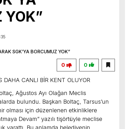
birliğiyle hayata geçireceğimiz çalışmalar üzerine verimli bir görüşm
 YOK”
:35
0
0
S DAHA CANLI BİR KENT OLUYOR
oltaç, Ağustos Ayı Olağan Meclis
alarda bulundu. Başkan Boltaç, Tarsus’un
hir olması için düzenlenen etkinliklere
tmaya Devam” yazılı tişörtüyle meclise
ık yarattı. Bu anlamda belediyenin