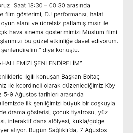
yoruz. Saat 18:30 – 00:30 arasında
e film gösterimi, DJ performansı, halat
oyun alanı ve ücretsiz patlamış mısır ile
açık hava sinema gösterimimizi Müslüm filmi
şlarımızı bu güzel etkinliğe davet ediyorum.
e şenlendirelim.” diye konuştu.
AHALLEMİZİ ŞENLENDİRELİM”
nliklerle ilgili konuşan Başkan Boltaç
z ile koordineli olarak düzenlediğimiz Köy
iz 5-9 Ağustos tarihleri arasında
lemizde ilk şenliğimizi büyük bir coşkuyla
izde drama gösterisi, çocuk tiyatrosu, yüz
i, interaktif dans atölyesi, kukla/gölge
er alıyor. Bugün Sağlıklı’da, 7 Ağustos