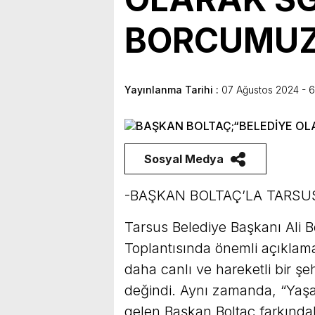
bulunduk. Ortak akıl ve iş 
BORCUMUZ
Yayınlanma Tarihi :
07 Ağustos 2024 - 6
Sosyal Medya
-BAŞKAN BOLTAÇ’LA TARSU
Tarsus Belediye Başkanı Ali B
Toplantısında önemli açıklam
daha canlı ve hareketli bir şe
değindi. Aynı zamanda, “Yaşa
gelen Başkan Boltaç farkındal