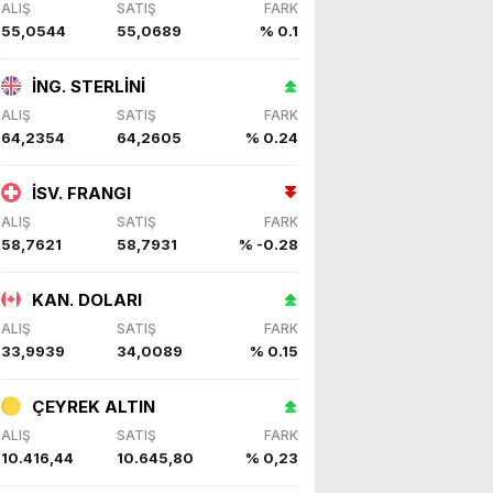
ALIŞ
SATIŞ
FARK
e gerçekleştirdik. Nazik
55,0544
55,0689
% 0.1
ev sahipliği ve kıymetli değerlendirmeleri için Başkanımız Sayın Vahap Seçer’e teşekkür ediyorum. Vahap Seçer
İNG. STERLİNİ
ALIŞ
SATIŞ
FARK
64,2354
64,2605
% 0.24
İSV. FRANGI
ALIŞ
SATIŞ
FARK
58,7621
58,7931
% -0.28
KAN. DOLARI
ALIŞ
SATIŞ
FARK
33,9939
34,0089
% 0.15
ÇEYREK ALTIN
ALIŞ
SATIŞ
FARK
10.416,44
10.645,80
% 0,23