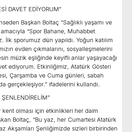
Sİ DAVET EDİYORUM”
hseden Başkan Boltaç “Sağlıklı yaşamı ve
ek amacıyla “Spor Bahane, Muhabbet
z. İlk sporumuz dün yapıldı. Yoğun katılım
rımızın evden çıkmalarını, sosyalleşmelerini
sin müzik eşliğinde keyifli anlar yaşayacağı
t ediyorum. Etkinliğimiz, Atatürk Gösteri
tesi, Çarşamba ve Cuma günleri, sabah
da gerçekleşiyor.” ifadelerini kullandı.
E ŞENLENDİRELİM”
kent olması için etkinlikleri her daim
kan Boltaç, “Bu yaz, her Cumartesi Atatürk
z Akşamları Şenliğimizde sizleri birbirinden