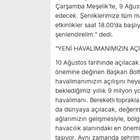
Çarşamba Meşelik’te, 9 Ağu
edecek. Şenliklerimize tüm m
etkinlikler saat 18.00’da başlı
şenlendirelim.” dedi.
“YENİ HAVALİMANIMIZIN AÇ
10 Ağustos tarihinde açılaca
önemine değinen Başkan Boltaç
havalimanımızın açılışını hey
beklediğimiz yıllık 9 milyon 
havalimanı. Bereketli toprakl
da dünyaya açılacak, değerin
ağlarımızın gelişmesiyle, bölg
havacılık alanındaki en önemli 
taşıyor. Aynı zamanda şehrimiz