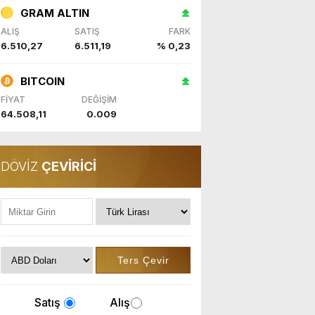
GRAM ALTIN
ALIŞ
SATIŞ
FARK
6.510,27
6.511,19
% 0,23
BITCOIN
FİYAT
DEĞİŞİM
64.508,11
0.009
DÖVİZ
ÇEVİRİCİ
Satış
Alış