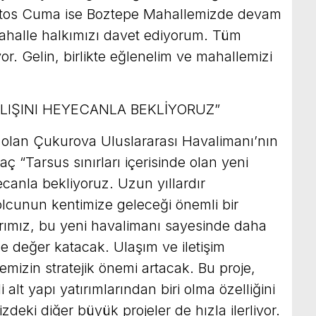
stos Cuma ise Boztepe Mahallemizde devam
ahalle halkımızı davet ediyorum. Tüm
yor. Gelin, birlikte eğlenelim ve mahallemizi
ILIŞINI HEYECANLA BEKLİYORUZ”
k olan Çukurova Uluslararası Havalimanı’nın
 “Tarsus sınırları içerisinde olan yeni
ecanla bekliyoruz. Uzun yıllardır
yolcunun kentimize geleceği önemli bir
arımız, bu yeni havalimanı sayesinde daha
e değer katacak. Ulaşım ve iletişim
emizin stratejik önemi artacak. Bu proje,
alt yapı yatırımlarından biri olma özelliğini
deki diğer büyük projeler de hızla ilerliyor.