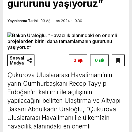
gururunu yaşıyoruz”
Vahap Seçer
Paylaşımda; Türkiye Belediyeler Birliği Başkanı
ve Mersin Büyükşehir Belediye Başkanımız
Yayınlanma Tarihi :
09 Ağustos 2024 - 10:30
Sayın Vahap Seçer’i makamında ziyaret ettik.
Kentimiz başta olmak üzere yerel yönetimlere
ilişkin birçok konuda fikir alışverişinde
bulunduk. Ortak akıl ve iş birliğiyle hayata
Sosyal
0
0
Medya
geçireceğimiz çalışmalar üzerine verimli bir
görüşme gerçekleştirdik. Nazik ev sahipliği ve
Çukurova Uluslararası Havalimanı’nın
kıymetli değerlendirmeleri için Başkanımız
yarın Cumhurbaşkanı Recep Tayyip
Erdoğan’ın katılımı ile açılışının
Sayın Vahap Seçer’e teşekkür ediyorum.
yapılacağını belirten Ulaştırma ve Altyapı
Vahap Seçer
Bakanı Abdulkadir Uraloğlu, “Çukurova
Uluslararası Havalimanı ile ülkemizin
havacılık alanındaki en önemli