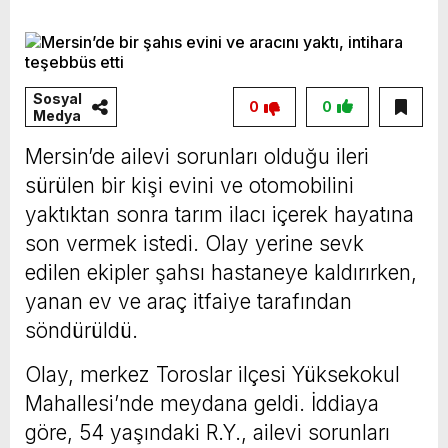
ve Mersin Büyükşehir Belediye Başkanımız
Sayın Vahap Seçer’i makamında ziyaret ettik.
Kentimiz başta olmak üzere yerel yönetimlere
Sosyal
0
0
Medya
ilişkin birçok konuda fikir alışverişinde
bulunduk. Ortak akıl ve iş birliğiyle hayata
Mersin’de ailevi sorunları olduğu ileri
sürülen bir kişi evini ve otomobilini
geçireceğimiz çalışmalar üzerine verimli bir
yaktıktan sonra tarım ilacı içerek hayatına
görüşme gerçekleştirdik. Nazik ev sahipliği ve
son vermek istedi. Olay yerine sevk
kıymetli değerlendirmeleri için Başkanımız
edilen ekipler şahsı hastaneye kaldırırken,
Sayın Vahap Seçer’e teşekkür ediyorum.
yanan ev ve araç itfaiye tarafından
Vahap Seçer
söndürüldü.
Olay, merkez Toroslar ilçesi Yüksekokul
Mahallesi’nde meydana geldi. İddiaya
göre, 54 yaşındaki R.Y., ailevi sorunları