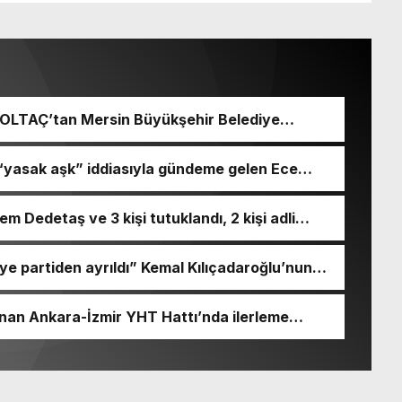
 BOLTAÇ’tan Mersin Büyükşehir Belediye
 Seçeri Ziyaret Etti Yapılan Paylaşımda;
aşkanı ve Mersin Büyükşehir Belediye
 “yasak aşk” iddiasıyla gündeme gelen Ece
mında ziyaret ettik. Kentimiz başta
 engeli kararı aldırdığını açıkladı.
ilişkin birçok konuda fikir alışverişinde
liğiyle hayata geçireceğimiz çalışmalar üzerine
 Dedetaş ve 3 kişi tutuklandı, 2 kişi adli
 ve kıymetli
vcılığın “rüşvet”, “irtikap” ve “suç işlemek
nımız Sayın Vahap Seçer’e teşekkür ediyorum.
e” suçlamalarıyla tutuklanma talebiyle
e partiden ayrıldı” Kemal Kılıçadaroğlu’nun
ş ve arkadaşları tutuklandı.
ına getirildiği Cumhuriyet Halk Partisi Sözcüsü
nrasında yaptığı açıklamada partiden istifa
nan Ankara-İzmir YHT Hattı’nda ilerleme
lduğunu” söyledi.
 maliyeti 4,3 milyar TL’den 101,4 milyar TL’ye