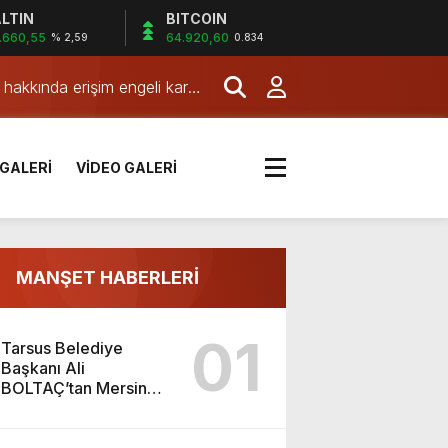
LTIN
BITCOIN
.660,55
64.920,60
% 2,59
0.834
aşkanı Vahap Seçeri Ziyaret
hakkında erişim engeli kararı
 bırakıldı Savcılığın
e gerçekleştirdik. Nazik
uklanma talebiyle mahkemeye
 kararıyla başına getirildiği
GALERİ
VİDEO GALERİ
ada partiden istifa eden üye
n, projenin maliyeti 4,3
ev sahipliği ve kıymetli değerlendirmeleri için Başkanımız Sayın Vahap Seçer’e teşekkür ediyorum. Vahap Seçer
MANŞET HABERLERİ
du
01
Tarsus Belediye
Başkanı Ali
aşkanı Vahap Seçeri Ziyaret
BOLTAÇ’tan Mersin
Büyükşehir Belediye
Başkanı Ve TBB