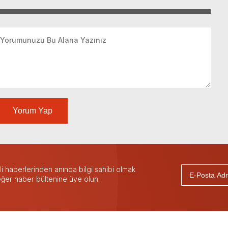
Yorum Yap
 haberlerinden anında bilgi sahibi olmak
 eğer haber bültenine üye olun.