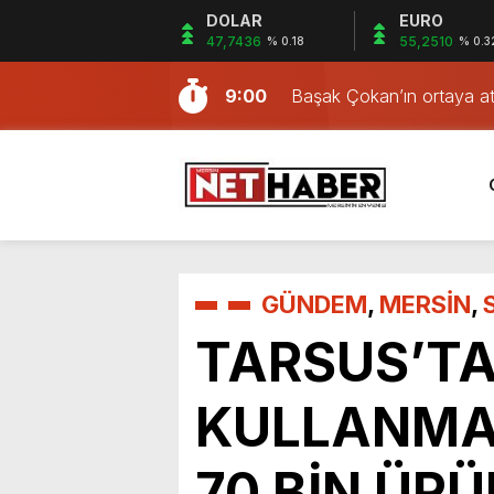
DOLAR
EURO
17:28
İzmit Belediye Başkanı Fa
47,7436
55,2510
% 0.18
% 0.3
9:07
Tarsus Belediye Başkanı
9:00
Etti Yapılan Paylaşımda; Türkiye Belediyeler Birliği Başkanı ve Mersin Büyükşehir Belediye Başkanımız Sayın Vahap
Başak Çokan’ın ortaya att
8:32
Seçer’i makamında ziyaret ettik. Kentimiz başta olmak üzere yerel yönetimlere ilişkin birçok 
aldırdığını açıkladı.
Üsküdar Belediye Başkanı S
8:17
bulunduk. Ortak akıl ve iş 
“rüşvet”, “irtikap” ve “
CHP Sözcüsü Sarı: “500 bi
8:06
sevk ettiği Dedetaş ve ark
Cumhuriyet Halk Partisi 
2016’da tamamlanması plan
17:01
sayısının “500 bin olduğu
milyar TL’den 101,4 milyar
Son Dakika..
16:56
Son Dakika..
GÜNDEM
,
MERSİN
,
19:15
İspanya 16 Yıl Sonra Dü
TARSUS’TA
18:54
ODTÜ Mezuniyet Törenin
17:28
İzmit Belediye Başkanı Fa
KULLANMA 
9:07
Tarsus Belediye Başkanı
Etti Yapılan Paylaşımda; Türkiye Belediyeler Birliği Başkanı ve Mersin Büyükşehir Belediye Başkanımız Sayın Vahap
70 BİN ÜRÜ
Seçer’i makamında ziyaret ettik. Kentimiz başta olmak üzere yerel yönetimlere ilişkin birçok 