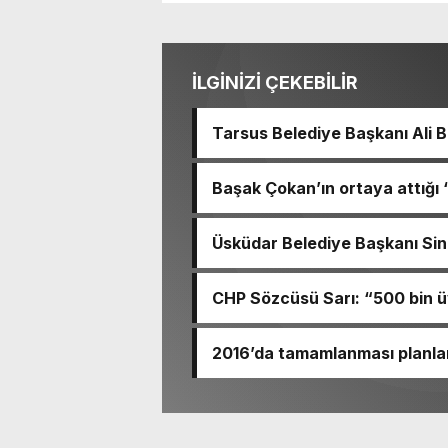
İLGİNİZİ ÇEKEBİLİR
Tarsus Belediye Başkanı Ali
Başkanı Ve TBB Başkanı Vahap
Türkiye Belediyeler Birliği B
Başak Çokan’ın ortaya attığı
Başkanımız Sayın Vahap Seçer’i maka
Erken, haberler hakkında erişim
olmak üzere yerel yönetimlere 
bulunduk. Ortak akıl ve iş bir
Üsküdar Belediye Başkanı Sinem
verimli bir görüşme gerçekleştirdik. Nazik ev sahipliği
kontrolle serbest bırakıldı Sa
değerlendirmeleri için Başka
amacıyla örgüt kurma, yönetm
Vahap Seçer
CHP Sözcüsü Sarı: “500 bin üy
mahkemeye sevk ettiği Dedeta
“mutlak butlan” kararıyla baş
Müslim Sarı MYK toplantısı so
2016’da tamamlanması planla
eden üye sayısının “500 bin o
yüzde 24’te kalırken, projenin
yükseldi.