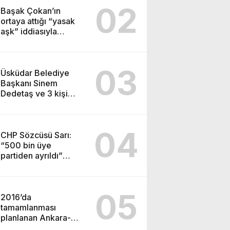
Başkanı Vahap Seçeri
02
Ziyaret Etti Yapılan
Başak Çokan’ın
e gerçekleştirdik. Nazik
Paylaşımda; Türkiye
ortaya attığı “yasak
ev sahipliği ve kıymetli değerlendirmeleri için Başkanımız Sayın Vahap Seçer’e teşekkür ediyorum. Vahap Seçer
Belediyeler Birliği
aşk” iddiasıyla
Başkanı ve Mersin
gündeme gelen Ece
Büyükşehir Belediye
Erken, haberler
Başkanımız Sayın
hakkında erişim
03
Vahap Seçer’i
engeli kararı
Üsküdar Belediye
makamında ziyaret
aldırdığını açıkladı.
Başkanı Sinem
ettik. Kentimiz başta
Dedetaş ve 3 kişi
olmak üzere yerel
tutuklandı, 2 kişi adli
yönetimlere ilişkin
kontrolle serbest
birçok konuda fikir
bırakıldı Savcılığın
04
alışverişinde
“rüşvet”, “irtikap” ve
CHP Sözcüsü Sarı:
bulunduk. Ortak akıl
“suç işlemek
“500 bin üye
ve iş birliğiyle hayata
amacıyla örgüt
partiden ayrıldı”
geçireceğimiz
kurma, yönetme”
Kemal
çalışmalar üzerine
suçlamalarıyla
Kılıçadaroğlu’nun
verimli bir görüşme
tutuklanma talebiyle
“mutlak butlan”
05
gerçekleştirdik.
mahkemeye sevk
kararıyla başına
2016’da
Nazik ev sahipliği ve
ettiği Dedetaş ve
getirildiği Cumhuriyet
tamamlanması
kıymetli
arkadaşları tutuklandı.
Halk Partisi Sözcüsü
planlanan Ankara-
değerlendirmeleri
Müslim Sarı MYK
İzmir YHT Hattı’nda