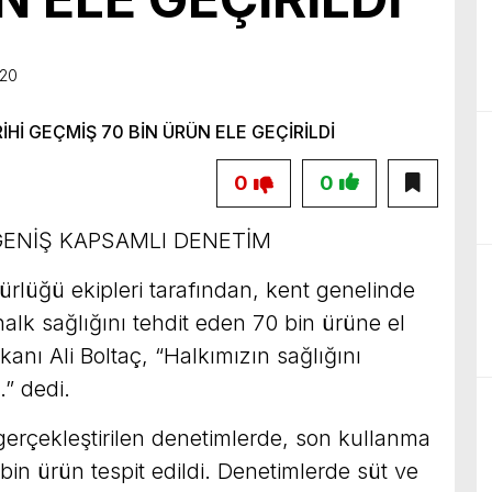
birliğiyle hayata geçireceğimiz çalışmalar üzerine verimli bir görüşm
:20
0
0
GENİŞ KAPSAMLI DENETİM
rlüğü ekipleri tarafından, kent genelinde
alk sağlığını tehdit eden 70 bin ürüne el
anı Ali Boltaç, “Halkımızın sağlığını
.” dedi.
gerçekleştirilen denetimlerde, son kullanma
bin ürün tespit edildi. Denetimlerde süt ve