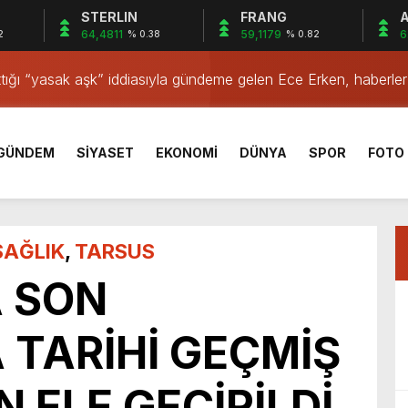
STERLIN
FRANG
A
tma Kaplan Hürriyet ve Eşi Gözaltına Alındı
64,4811
59,1179
6
2
% 0.38
% 0.82
 Ali BOLTAÇ’tan Mersin Büyükşehir Belediye Başkanı Ve TBB B
ığı “yasak aşk” iddiasıyla gündeme gelen Ece Erken, haberler 
konuda fikir alışverişinde
inem Dedetaş ve 3 kişi tutuklandı, 2 kişi adli kontrolle serbest
birliğiyle hayata geçireceğimiz çalışmalar üzerine verimli bir görüşm
suç işlemek amacıyla örgüt kurma, yönetme” suçlamalarıyla tut
n üye partiden ayrıldı” Kemal Kılıçadaroğlu’nun “mutlak butlan”
GÜNDEM
SİYASET
EKONOMİ
DÜNYA
SPOR
FOTO 
adaşları tutuklandı.
Sözcüsü Müslim Sarı MYK toplantısı sonrasında yaptığı açıklam
lanan Ankara-İzmir YHT Hattı’nda ilerleme yüzde 24’te kalırke
nu” söyledi.
 TL’ye yükseldi.
SAĞLIK
,
TARSUS
nya’nın Zirvesinde! 2026 FIFA Dünya Kupası’nın Şampiyonu Ol
 SON
de Dikkat Çeken Pankartlar Gündem Oldu
tma Kaplan Hürriyet ve Eşi Gözaltına Alındı
TARİHİ GEÇMİŞ
 Ali BOLTAÇ’tan Mersin Büyükşehir Belediye Başkanı Ve TBB B
N ELE GEÇİRİLDİ
konuda fikir alışverişinde