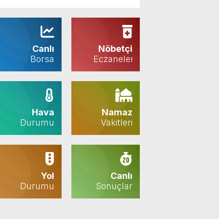
için Başkanımız Sayın
toplantısı sonrasında
ilerleme yüzde 24’te
Vahap Seçer’e
yaptığı açıklamada
kalırken, projenin
teşekkür ediyorum.
partiden istifa eden
maliyeti 4,3 milyar
Vahap Seçer
üye sayısının “500
TL’den 101,4 milyar
bin olduğunu”
TL’ye yükseldi.
Canlı
Nöbetçi
söyledi.
Borsa
Eczaneler
Hava
Namaz
Durumu
Vakitleri
Yol
Canlı
Durumu
Sonuçlar