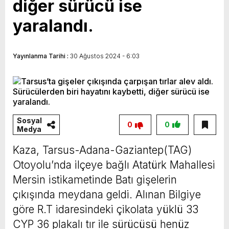
diğer sürücü ise
Vahap Seçer
Paylaşımda; Türkiye Belediyeler Birliği Başkanı
yaralandı.
ve Mersin Büyükşehir Belediye Başkanımız
Sayın Vahap Seçer’i makamında ziyaret ettik.
Yayınlanma Tarihi :
30 Ağustos 2024 - 6:03
Kentimiz başta olmak üzere yerel yönetimlere
ilişkin birçok konuda fikir alışverişinde
bulunduk. Ortak akıl ve iş birliğiyle hayata
geçireceğimiz çalışmalar üzerine verimli bir
Sosyal
0
0
görüşme gerçekleştirdik. Nazik ev sahipliği ve
Medya
kıymetli değerlendirmeleri için Başkanımız
Kaza, Tarsus-Adana-Gaziantep(TAG)
Sayın Vahap Seçer’e teşekkür ediyorum.
Otoyolu’nda ilçeye bağlı Atatürk Mahallesi
Vahap Seçer
Mersin istikametinde Batı gişelerin
çıkışında meydana geldi. Alınan Bilgiye
göre R.T idaresindeki çikolata yüklü 33
CYP 36 plakalı tır ile sürücüsü henüz