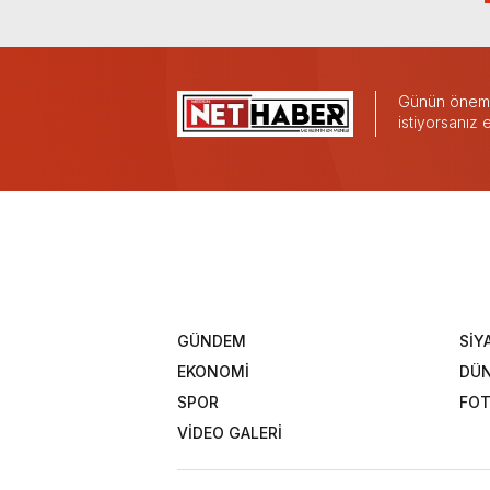
Günün önemli
istiyorsanız
GÜNDEM
SİY
EKONOMİ
DÜ
SPOR
FOT
VİDEO GALERİ