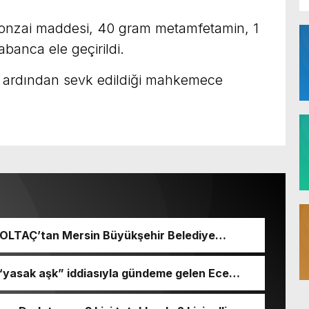
onzai maddesi, 40 gram metamfetamin, 1
abanca ele geçirildi.
in ardından sevk edildiği mahkemece
 BOLTAÇ’tan Mersin Büyükşehir Belediye
 Seçeri Ziyaret Etti Yapılan Paylaşımda;
aşkanı ve Mersin Büyükşehir Belediye
 “yasak aşk” iddiasıyla gündeme gelen Ece
mında ziyaret ettik. Kentimiz başta
 engeli kararı aldırdığını açıkladı.
ilişkin birçok konuda fikir alışverişinde
liğiyle hayata geçireceğimiz çalışmalar üzerine