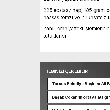
225 ecstasy hap, 185 gram b
hassas terazi ve 2 ruhsatsız t
Zanlı, emniyetteki işlemlerin
tutuklandı.
İLGİNİZİ ÇEKEBİLİR
Tarsus Belediye Başkanı Ali
Başkanı Ve TBB Başkanı Vahap
Türkiye Belediyeler Birliği B
Başak Çokan’ın ortaya attığı
Başkanımız Sayın Vahap Seçer’i maka
Erken, haberler hakkında erişim
olmak üzere yerel yönetimlere 
bulunduk. Ortak akıl ve iş bir