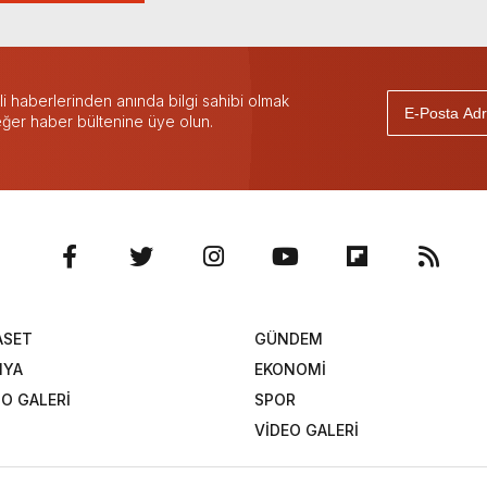
 haberlerinden anında bilgi sahibi olmak
 eğer haber bültenine üye olun.
ASET
GÜNDEM
NYA
EKONOMİ
O GALERİ
SPOR
VİDEO GALERİ