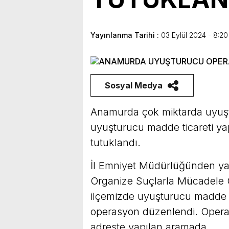
bulunduk. Ortak akıl ve iş 
Yayınlanma Tarihi :
03 Eylül 2024 - 8:20
Sosyal Medya
Anamurda çok miktarda uyuşt
uyuşturucu madde ticareti ya
tutuklandı.
İl Emniyet Müdürlüğünden yap
Organize Suçlarla Mücadele G
ilçemizde uyuşturucu madde tic
operasyon düzenlendi. Operas
adreste yapılan aramada,