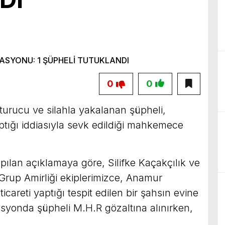
birliğiyle hayata geçireceğimiz çalışmalar üzerine verimli bir görüşm
0
0
urucu ve silahla yakalanan şüpheli,
ptığı iddiasıyla sevk edildiği mahkemece
ılan açıklamaya göre, Silifke Kaçakçılık ve
rup Amirliği ekiplerimizce, Anamur
areti yaptığı tespit edilen bir şahsın evine
yonda şüpheli M.H.R gözaltına alınırken,