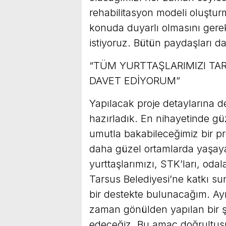
rehabilitasyon modeli oluştur
konuda duyarlı olmasını gerek
istiyoruz. Bütün paydaşları d
“TÜM YURTTAŞLARIMIZI TA
DAVET EDİYORUM”
Yapılacak proje detaylarına d
hazırladık. En nihayetinde gü
umutla bakabileceğimiz bir pr
daha güzel ortamlarda yaşaya
yurttaşlarımızı, STK’ları, oda
Tarsus Belediyesi’ne katkı s
bir destekte bulunacağım. A
zaman gönülden yapılan bir şe
edeceğiz. Bu amaç doğrultusun