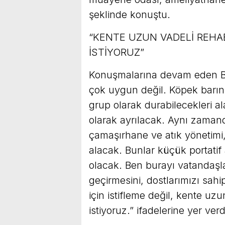
şeklinde konuştu.
“KENTE UZUN VADELİ REH
İSTİYORUZ”
Konuşmalarına devam eden B
çok uygun değil. Köpek barın
grup olarak durabilecekleri a
olarak ayrılacak. Aynı zamand
çamaşırhane ve atık yönetimi
alacak. Bunlar küçük portatif
olacak. Ben burayı vatandaşla
geçirmesini, dostlarımızı sahip
için istifleme değil, kente uz
istiyoruz.” ifadelerine yer verd