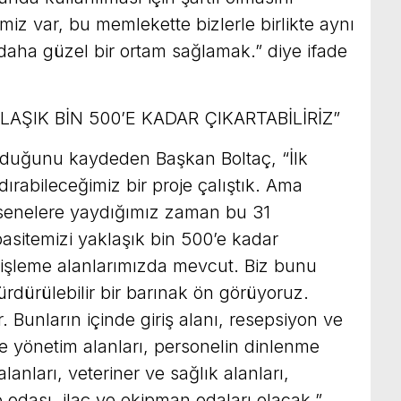
iz var, bu memlekette bizlerle birlikte aynı
daha güzel bir ortam sağlamak.” diye ifade
AŞIK BİN 500’E KADAR ÇIKARTABİLİRİZ”
olduğunu kaydeden Başkan Boltaç, “İlk
ırabileceğimiz bir proje çalıştık. Ama
senelere yaydığımız zaman bu 31
sitemizi yaklaşık bin 500’e kadar
nişleme alanlarımızda mevcut. Biz bunu
ürdürülebilir bir barınak ön görüyoruz.
. Bunların içinde giriş alanı, resepsiyon ve
e yönetim alanları, personelin dinlenme
alanları, veteriner ve sağlık alanları,
odası, ilaç ve ekipman odaları olacak.”