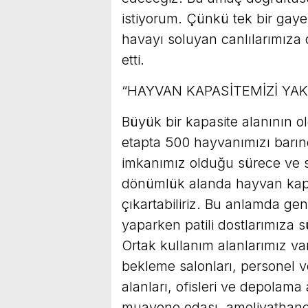
istiyorum. Çünkü tek bir gayem
havayı soluyan canlılarımıza 
etti.
“HAYVAN KAPASİTEMİZİ YAKL
Büyük bir kapasite alanının 
etapta 500 hayvanımızı barınd
imkanımız olduğu sürece ve 
dönümlük alanda hayvan kapa
çıkartabiliriz. Bu anlamda ge
yaparken patili dostlarımıza s
Ortak kullanım alanlarımız var
bekleme salonları, personel v
alanları, ofisleri ve depolama 
muayene odası, ameliyathane 