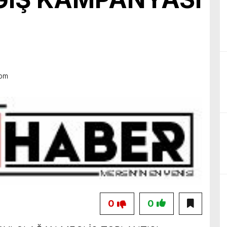
birliğiyle hayata geçireceğimiz çalışmalar üzerine verimli bir görüşm
5
 pm
0
0