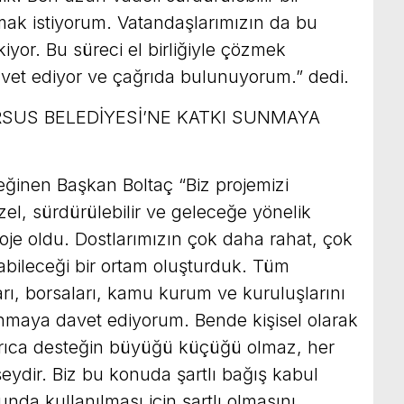
mak istiyorum. Vatandaşlarımızın da bu
iyor. Bu süreci el birliğiyle çözmek
avet ediyor ve çağrıda bulunuyorum.” dedi.
RSUS BELEDİYESİ’NE KATKI SUNMAYA
eğinen Başkan Boltaç “Biz projemizi
zel, sürdürülebilir ve geleceğe yönelik
oje oldu. Dostlarımızın çok daha rahat, çok
bileceği bir ortam oluşturduk. Tüm
ları, borsaları, kamu kurum ve kuruluşlarını
unmaya davet ediyorum. Bende kişisel olarak
yrıca desteğin büyüğü küçüğü olmaz, her
ydir. Biz bu konuda şartlı bağış kabul
da kullanılması için şartlı olmasını