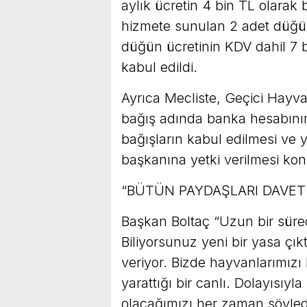
aylık ücretin 4 bin TL olarak 
hizmete sunulan 2 adet düğün
düğün ücretinin KDV dahil 7 bi
kabul edildi.
Ayrıca Mecliste, Geçici Hayva
bağış adında banka hesabını
bağışların kabul edilmesi ve y
başkanına yetki verilmesi konus
“BÜTÜN PAYDAŞLARI DAVE
Başkan Boltaç “Uzun bir süred
Biliyorsunuz yeni bir yasa çı
veriyor. Bizde hayvanlarımızı
yarattığı bir canlı. Dolayısıy
olacağımızı her zaman söyledi