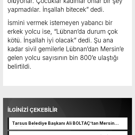
ölüyorlar. Çocuklar kadınlar onlar bir şey
yapmadılar. İnşallah bitecek” dedi.
İsmini vermek istemeyen yabancı bir
erkek yolcu ise, “Lübnan’da durum çok
kötü. İnşallah iyi olacak” dedi. Şu ana
kadar sivil gemilerle Lübnan’dan Mersin’e
gelen yolcu sayısının bin 800’e ulaştığı
belirtildi.
İLGİNİZİ ÇEKEBİLİR
Tarsus Belediye Başkanı Ali BOLTAÇ’tan Mersin
Büyükşehir Belediye Başkanı Ve TBB Başkanı Vahap
Seçeri Ziyaret Etti Yapılan Paylaşımda; Türkiye