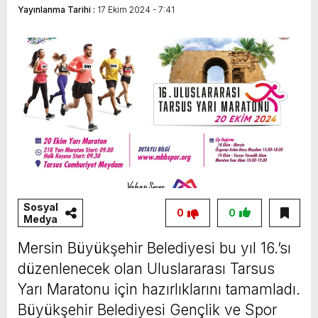
Yayınlanma Tarihi :
17 Ekim 2024 - 7:41
Vahap Seçer
Paylaşımda; Türkiye Belediyeler Birliği Başkanı
ve Mersin Büyükşehir Belediye Başkanımız
Sayın Vahap Seçer’i makamında ziyaret ettik.
Kentimiz başta olmak üzere yerel yönetimlere
ilişkin birçok konuda fikir alışverişinde
bulunduk. Ortak akıl ve iş birliğiyle hayata
geçireceğimiz çalışmalar üzerine verimli bir
görüşme gerçekleştirdik. Nazik ev sahipliği ve
kıymetli değerlendirmeleri için Başkanımız
Sosyal
0
0
Medya
Sayın Vahap Seçer’e teşekkür ediyorum.
Vahap Seçer
Mersin Büyükşehir Belediyesi bu yıl 16.’sı
düzenlenecek olan Uluslararası Tarsus
Yarı Maratonu için hazırlıklarını tamamladı.
Büyükşehir Belediyesi Gençlik ve Spor