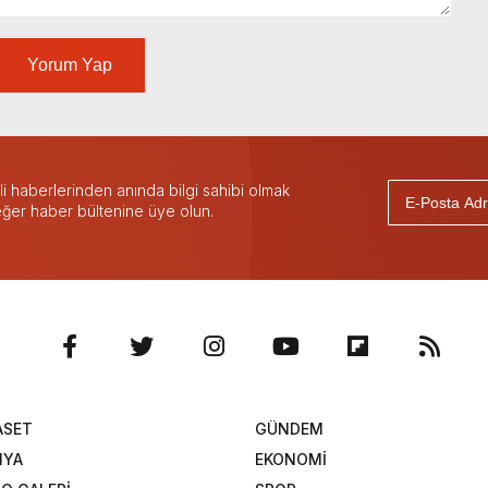
Yorum Yap
 haberlerinden anında bilgi sahibi olmak
 eğer haber bültenine üye olun.
ASET
GÜNDEM
NYA
EKONOMİ