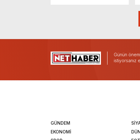
Günün önemli
istiyorsanız
GÜNDEM
SİY
EKONOMİ
DÜ