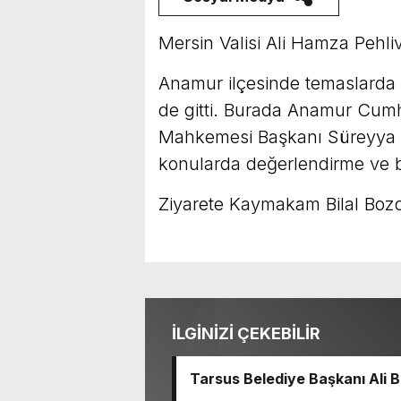
Mersin Valisi Ali Hamza Pehliv
Anamur ilçesinde temaslarda 
de gitti. Burada Anamur Cumh
Mahkemesi Başkanı Süreyya To
konularda değerlendirme ve bi
Ziyarete Kaymakam Bilal Bozde
İLGİNİZİ ÇEKEBİLİR
Tarsus Belediye Başkanı Ali
Başkanı Ve TBB Başkanı Vahap