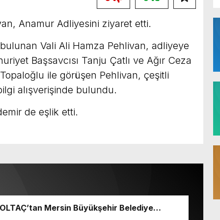
an, Anamur Adliyesini ziyaret etti.
bulunan Vali Ali Hamza Pehlivan, adliyeye
uriyet Başsavcısı Tanju Çatlı ve Ağır Ceza
paloğlu ile görüşen Pehlivan, çeşitli
lgi alışverişinde bulundu.
mir de eşlik etti.
 BOLTAÇ’tan Mersin Büyükşehir Belediye
 Seçeri Ziyaret Etti Yapılan Paylaşımda;