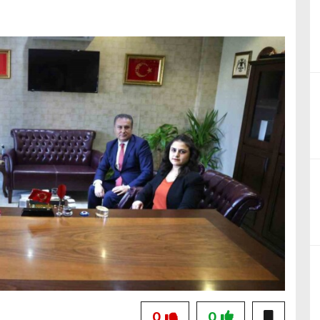
birliğiyle hayata geçireceğimiz çalışmalar üzerine verimli bir görüşm
0
0