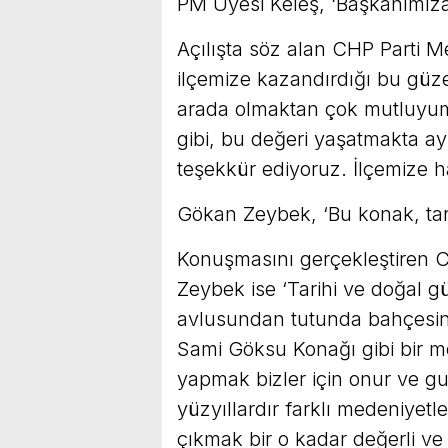
PM Üyesi Keleş, ‘Başkanımıza 
Açılışta söz alan CHP Parti Me
ilçemize kazandırdığı bu güzel
arada olmaktan çok mutluyum.
gibi, bu değeri yaşatmakta a
teşekkür ediyoruz. İlçemize ha
Gökan Zeybek, ‘Bu konak, tar
Konuşmasını gerçekleştiren 
Zeybek ise ‘Tarihi ve doğal gü
avlusundan tutunda bahçesine
Sami Göksu Konağı gibi bir mek
yapmak bizler için onur ve guru
yüzyıllardır farklı medeniyetl
çıkmak bir o kadar değerli ve