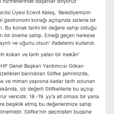
hizmetlerinde başarılar diliyoruz’
clisi Üyesi Ecevit Keleş, ‘Belediyemizin
 gastronomi konağı açılışında sizlerle bir
 Bu konak tarihi bir değere sahip olduğu
yrı bir öneme sahip. Emeği geçen herkese
yırlı ve uğurlu olsun’ ifadelerini kullandı.
ih kokan ve tarih yatan bir mekân’
CHP Genel Başkan Yardımcısı Gökan
zellikleri barındıran Silifke şehrimizde,
 ve mimari yapısına kadar tarih solunan
ânda, siz değerli Silifkelilerle bu açılışı
r vericidir. 18.-19. yy’a ait olması bir yana
ere beşiklik etmiş bu değerlerimize sahip
 önemlidir. Silifke’nin geçmişten bugüne