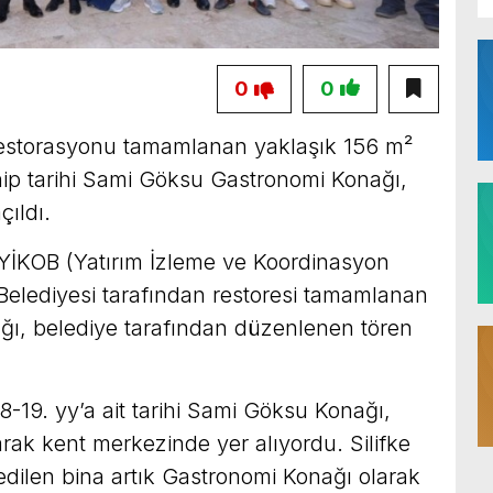
0
0
n restorasyonu tamamlanan yaklaşık 156 m²
hip tarihi Sami Göksu Gastronomi Konağı,
ıldı.
– YİKOB (Yatırım İzleme ve Koordinasyon
e Belediyesi tarafından restoresi tamamlanan
ı, belediye tarafından düzenlenen tören
19. yy’a ait tarihi Sami Göksu Konağı,
arak kent merkezinde yer alıyordu. Silifke
 edilen bina artık Gastronomi Konağı olarak