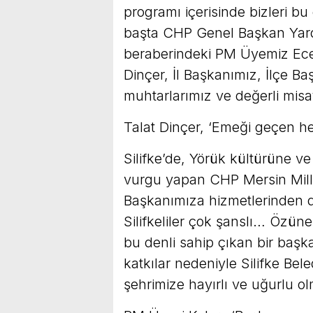
programı içerisinde bizleri bu
başta CHP Genel Başkan Yar
beraberindeki PM Üyemiz Ecevi
Dinçer, İl Başkanımız, İlçe Ba
muhtarlarımız ve değerli misa
Talat Dinçer, ‘Emeği geçen h
Silifke’de, Yörük kültürüne v
vurgu yapan CHP Mersin Milletv
Başkanımıza hizmetlerinden d
Silifkeliler çok şanslı… Özü
bu denli sahip çıkan bir başk
katkılar nedeniyle Silifke Bel
şehrimize hayırlı ve uğurlu ol