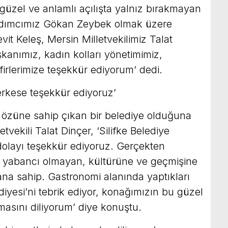
 güzel ve anlamlı açılışta yalnız bırakmayan
dımcımız Gökan Zeybek olmak üzere
t Keleş, Mersin Milletvekilimiz Talat
şkanımız, kadın kolları yönetimimiz,
firlerimize teşekkür ediyorum’ dedi.
erkese teşekkür ediyoruz’
e özüne sahip çıkan bir belediye olduğuna
ekili Talat Dinçer, ‘Silifke Belediye
olayı teşekkür ediyoruz. Gerçekten
ne yabancı olmayan, kültürüne ve geçmişine
ana sahip. Gastronomi alanında yaptıkları
ediyesi’ni tebrik ediyor, konağımızın bu güzel
masını diliyorum’ diye konuştu.