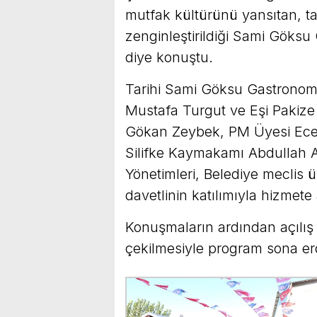
mutfak kültürünü yansıtan, tar
zenginleştirildiği Sami Göksu
diye konuştu.
Tarihi Sami Göksu Gastronomi 
Mustafa Turgut ve Eşi Pakiz
Gökan Zeybek, PM Üyesi Ecevit
Silifke Kaymakamı Abdullah Asl
Yönetimleri, Belediye meclis ü
davetlinin katılımıyla hizmete 
Konuşmaların ardından açılış k
çekilmesiyle program sona er