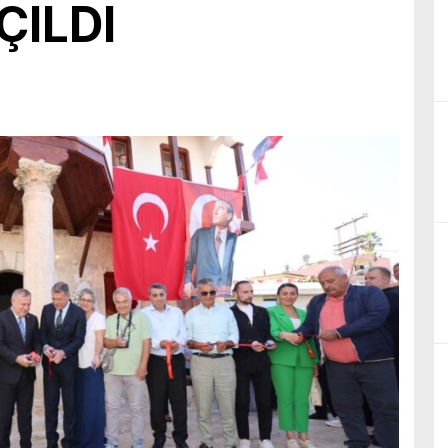
ÇILDI
birliğiyle hayata geçireceğimiz çalışmalar üzerine verimli bir görüşm