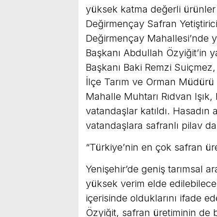
yüksek katma değerli ürünler
Değirmençay Safran Yetiştiricil
Değirmençay Mahallesi’nde ya
Başkanı Abdullah Özyiğit’in 
Başkanı Baki Remzi Suiçmez,
İlçe Tarım ve Orman Müdürü
Mahalle Muhtarı Rıdvan Işık, b
vatandaşlar katıldı. Hasadın 
vatandaşlara safranlı pilav da
“Türkiye’nin en çok safran üret
Yenişehir’de geniş tarımsal a
yüksek verim elde edilebilecek 
içerisinde olduklarını ifade 
Özyiğit, safran üretiminin de