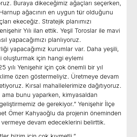
oruz. Buraya dikeceğimiz ağaçları seçerken,
. Harnup ağacının en uygun tür olduğunu
arı ekeceğiz. Stratejik planımızı
nişehir Yılı ilan ettik. Yeşil Toroslar ile mavi
nasıl yapacağımızı planlıyoruz.
irliği yapacağımız kurumlar var. Daha yeşili,
’i oluşturmak için hangi eylemi
 yılı Yenişehir için çok önemli bir yıl
iklime özen göstermeliyiz. Üretmeye devam
tiyoruz. Kırsal mahallelerimize dağıtıyoruz.
m ama bunu yaparken, kimyasaldan
eliştirmemiz de gerekiyor.” Yenişehir İlçe
et Ömer Kahyaoğlu da projenin öneminden
k vermeye devam edeceklerini belirttik.
er bizim için çok kıymetli.”