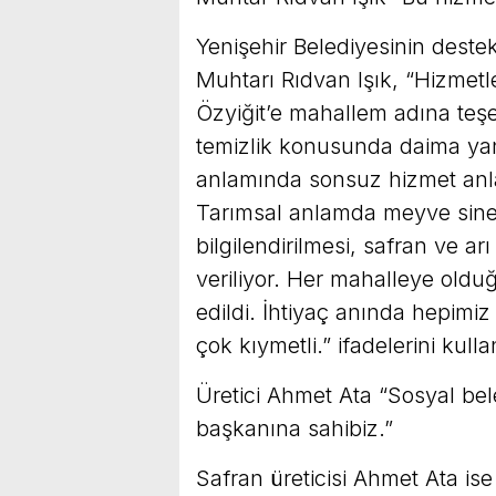
Yenişehir Belediyesinin deste
Muhtarı Rıdvan Işık, “Hizmet
Özyiğit’e mahallem adına teşe
temizlik konusunda daima yan
anlamında sonsuz hizmet anlay
Tarımsal anlamda meyve sineği
bilgilendirilmesi, safran ve arı
veriliyor. Her mahalleye oldu
edildi. İhtiyaç anında hepimiz
çok kıymetli.” ifadelerini kulla
Üretici Ahmet Ata “Sosyal bele
başkanına sahibiz.”
Safran üreticisi Ahmet Ata is