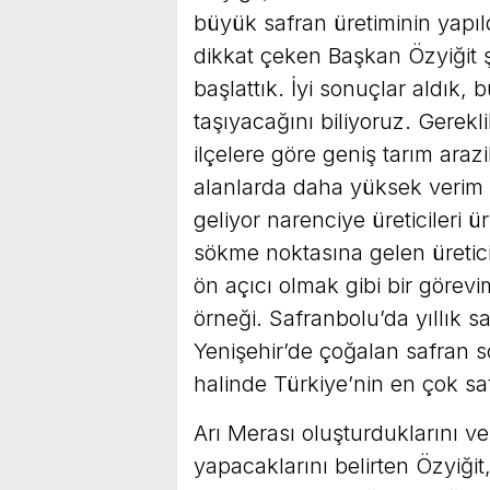
büyük safran üretiminin yapıld
dikkat çeken Başkan Özyiğit şun
başlattık. İyi sonuçlar aldık,
taşıyacağını biliyoruz. Gereklil
ilçelere göre geniş tarım arazi
alanlarda daha yüksek verim 
geliyor narenciye üreticileri 
sökme noktasına gelen üretici
ön açıcı olmak gibi bir görevi
örneği. Safranbolu’da yıllık s
Yenişehir’de çoğalan safran 
halinde Türkiye’nin en çok safr
Arı Merası oluşturduklarını ve
yapacaklarını belirten Özyiğ