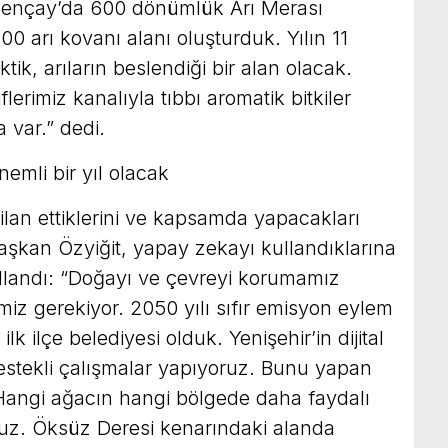
irmençay’da 600 dönümlük Arı Merası
0 arı kovanı alanı oluşturduk. Yılın 11
tik, arıların beslendiği bir alan olacak.
lerimiz kanalıyla tıbbı aromatik bitkiler
 var.” dedi.
nemli bir yıl olacak
ı ilan ettiklerini ve kapsamda yapacakları
n Başkan Özyiğit, yapay zekayı kullandıklarına
ullandı: “Doğayı ve çevreyi korumamız
z gerekiyor. 2050 yılı sıfır emisyon eylem
lk ilçe belediyesi olduk. Yenişehir’in dijital
destekli çalışmalar yapıyoruz. Bunu yapan
. Hangi ağacın hangi bölgede daha faydalı
yoruz. Öksüz Deresi kenarındaki alanda