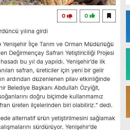
0
0
rdüncü yılına girdi
ve Yenişehir İlçe Tarım ve Orman Müdürlüğü
ilen Değirmençay Safran Yetiştiriciliği Projesi
asadı bu yıl da yapıldı. Yenişehir’de ilk
ılan safran, üreticiler için yeni bir gelir
ın ardından düzenlenen pilav etkinliğinde
ir Belediye Başkanı Abdullah Özyiğit,
 soğanlarını doğru biçimde kullanmamız
an üreten ilçelerinden biri olabiliriz.” dedi.
çede alternatif ürün yetiştirilmesini sağlamak
çalışmalarını sürdürüyor. Yenişehir’de