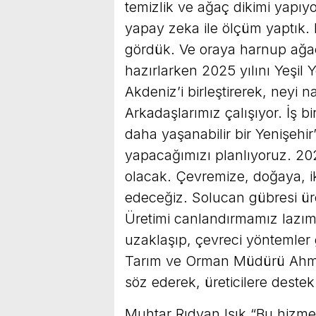
temizlik ve ağaç dikimi yapıy
yapay zeka ile ölçüm yaptık
gördük. Ve oraya harnup ağaçl
hazırlarken 2025 yılını Yeşil Ye
Akdeniz’i birleştirerek, neyi 
Arkadaşlarımız çalışıyor. İş b
daha yaşanabilir bir Yenişehir
yapacağımızı planlıyoruz. 2025
olacak. Çevremize, doğaya, 
edeceğiz. Solucan gübresi üre
Üretimi canlandırmamız lazı
uzaklaşıp, çevreci yöntemler g
Tarım ve Orman Müdürü Ahm
söz ederek, üreticilere deste
Muhtar Rıdvan Işık “Bu hizmetl