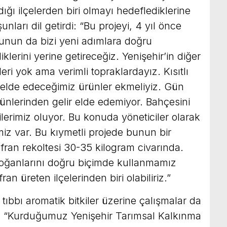
ığı ilçelerden biri olmayı hedeflediklerine
ları dil getirdi: “Bu projeyi, 4 yıl önce
 bunun da bizi yeni adımlara doğru
iklerini yerine getireceğiz. Yenişehir’in diğer
leri yok ama verimli topraklardayız. Kısıtlı
elde edeceğimiz ürünler ekmeliyiz. Gün
ürünlerinden gelir elde edemiyor. Bahçesini
lerimiz oluyor. Bu konuda yöneticiler olarak
miz var. Bu kıymetli projede bunun bir
afran rekoltesi 30-35 kilogram civarında.
soğanlarını doğru biçimde kullanmamız
an üreten ilçelerinden biri olabiliriz.”
 tıbbı aromatik bitkiler üzerine çalışmalar da
it, “Kurduğumuz Yenişehir Tarımsal Kalkınma