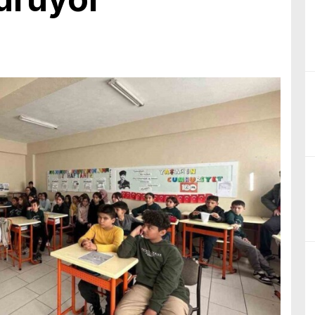
birliğiyle hayata geçireceğimiz çalışmalar üzerine verimli bir görüşm