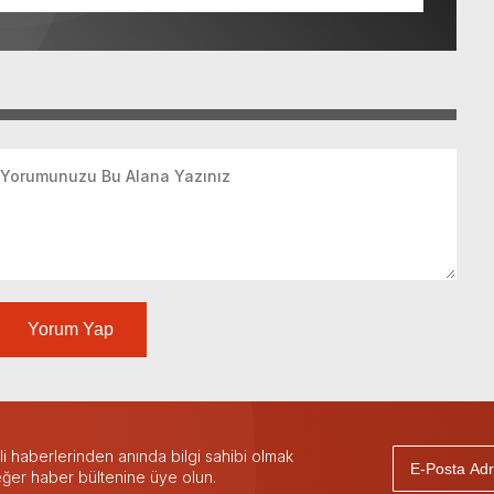
 maliyeti 4,3 milyar TL’den 101,4 milyar TL’ye
Yorum Yap
 haberlerinden anında bilgi sahibi olmak
 eğer haber bültenine üye olun.