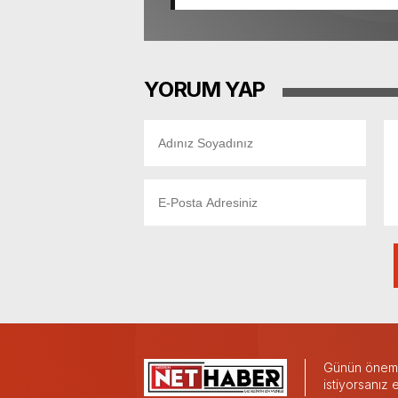
yüzde 24’te kalırken, projenin
yükseldi.
YORUM YAP
Günün önemli
istiyorsanız