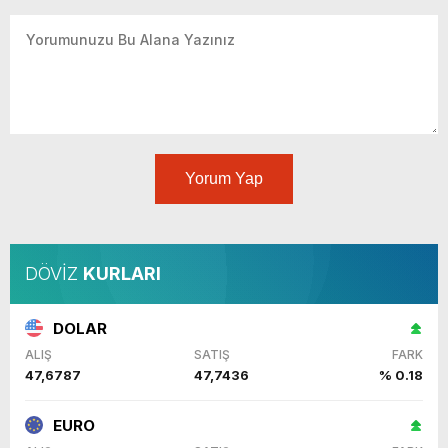
Yorum Yap
DÖVİZ
KURLARI
DOLAR
ALIŞ
SATIŞ
FARK
47,6787
47,7436
% 0.18
EURO