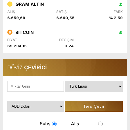
GRAM ALTIN
ALIŞ
SATIŞ
FARK
6.659,69
6.660,55
% 2,59
BITCOIN
FİYAT
DEĞİŞİM
65.234,15
0.24
DÖVİZ
ÇEVİRİCİ
Satış
Alış