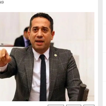
:49
birliğiyle hayata geçireceğimiz çalışmalar üzerine verimli bir görüşm