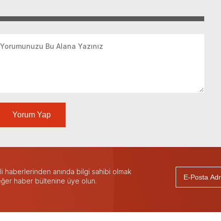
Yorum Yap
 haberlerinden anında bilgi sahibi olmak
 eğer haber bültenine üye olun.