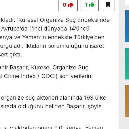
0
1
çıkladı. ‘Küresel Organize Suç Endeksi’nde
a Avrupa’da 1’inci dünyada 14’üncü
Kenya ve Yemen’in endekste Türkiye’den
rguladı. İktidarın sorumluluğunu işaret
rt çıktı.
hir Başarır, Küresel Organize Suç
 Crime Index / GOCI) son verilerini
ı organize suç aktörleri alanında 193 ülke
 sırada olduğunu belirten Başarır, şöyle
lı suç aktörleri puanı 9.0. Kenya, Yemen,