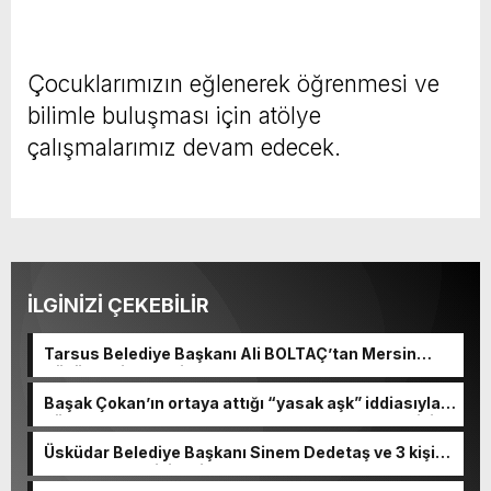
Çocuklarımızın eğlenerek öğrenmesi ve
bilimle buluşması için atölye
çalışmalarımız devam edecek.
İLGİNİZİ ÇEKEBİLİR
Tarsus Belediye Başkanı Ali BOLTAÇ’tan Mersin
Büyükşehir Belediye Başkanı Ve TBB Başkanı Vahap
Seçeri Ziyaret Etti Yapılan Paylaşımda; Türkiye
Başak Çokan’ın ortaya attığı “yasak aşk” iddiasıyla
Belediyeler Birliği Başkanı ve Mersin Büyükşehir
gündeme gelen Ece Erken, haberler hakkında erişim
Belediye Başkanımız Sayın Vahap Seçer’i
engeli kararı aldırdığını açıkladı.
makamında ziyaret ettik. Kentimiz başta olmak
Üsküdar Belediye Başkanı Sinem Dedetaş ve 3 kişi
üzere yerel yönetimlere ilişkin birçok konuda fikir
tutuklandı, 2 kişi adli kontrolle serbest bırakıldı
alışverişinde bulunduk. Ortak akıl ve iş birliğiyle
Savcılığın “rüşvet”, “irtikap” ve “suç işlemek