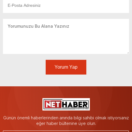
Yorum Yap
Günün önemli haberlerinden anında bilgi sahibi olmak istiyorsanız
eğer haber bültenine üye olun.