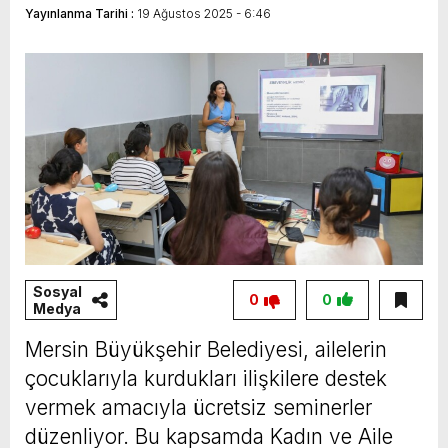
Yayınlanma Tarihi :
19 Ağustos 2025 - 6:46
Vahap Seçer
Paylaşımda; Türkiye Belediyeler Birliği Başkanı
ve Mersin Büyükşehir Belediye Başkanımız
Sayın Vahap Seçer’i makamında ziyaret ettik.
Kentimiz başta olmak üzere yerel yönetimlere
ilişkin birçok konuda fikir alışverişinde
bulunduk. Ortak akıl ve iş birliğiyle hayata
geçireceğimiz çalışmalar üzerine verimli bir
görüşme gerçekleştirdik. Nazik ev sahipliği ve
kıymetli değerlendirmeleri için Başkanımız
Sosyal
0
0
Medya
Sayın Vahap Seçer’e teşekkür ediyorum.
Vahap Seçer
Mersin Büyükşehir Belediyesi, ailelerin
çocuklarıyla kurdukları ilişkilere destek
vermek amacıyla ücretsiz seminerler
düzenliyor. Bu kapsamda Kadın ve Aile