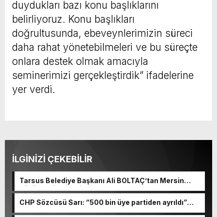
duydukları bazı konu başlıklarını
belirliyoruz. Konu başlıkları
doğrultusunda, ebeveynlerimizin süreci
daha rahat yönetebilmeleri ve bu süreçte
onlara destek olmak amacıyla
seminerimizi gerçekleştirdik” ifadelerine
yer verdi.
İLGİNİZİ ÇEKEBİLİR
Tarsus Belediye Başkanı Ali BOLTAÇ’tan Mersin
Büyükşehir Belediye Başkanı Ve TBB Başkanı Vahap
Seçeri Ziyaret Etti Yapılan Paylaşımda; Türkiye
CHP Sözcüsü Sarı: “500 bin üye partiden ayrıldı”
Belediyeler Birliği Başkanı ve Mersin Büyükşehir
Kemal Kılıçadaroğlu’nun “mutlak butlan” kararıyla
Belediye Başkanımız Sayın Vahap Seçer’i