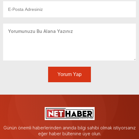
Yorum Yap
Günün önemli haberlerinden anında bilgi sahibi olmak istiyorsanız
eğer haber bültenine üye olun.