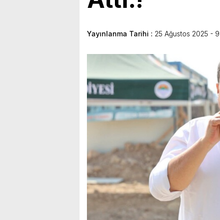
bulunduk. Ortak akıl ve iş 
Yayınlanma Tarihi :
25 Ağustos 2025 - 9