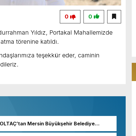
0
0
durrahman Yıldız, Portakal Mahallemizde
atma törenine katıldı.
ndaşlarımıza teşekkür eder, caminin
dileriz.
 BOLTAÇ’tan Mersin Büyükşehir Belediye
 Seçeri Ziyaret Etti Yapılan Paylaşımda;
aşkanı ve Mersin Büyükşehir Belediye