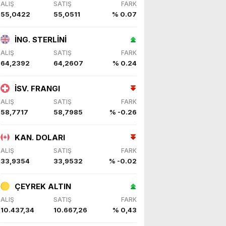
ALIŞ
SATIŞ
FARK
e gerçekleştirdik. Nazik
55,0422
55,0511
% 0.07
ev sahipliği ve kıymetli değerlendirmeleri için Başkanımız Sayın Vahap Seçer’e teşekkür ediyorum. Vahap Seçer
İNG. STERLİNİ
ALIŞ
SATIŞ
FARK
64,2392
64,2607
% 0.24
İSV. FRANGI
ALIŞ
SATIŞ
FARK
58,7717
58,7985
% -0.26
KAN. DOLARI
ALIŞ
SATIŞ
FARK
33,9354
33,9532
% -0.02
ÇEYREK ALTIN
ALIŞ
SATIŞ
FARK
10.437,34
10.667,26
% 0,43