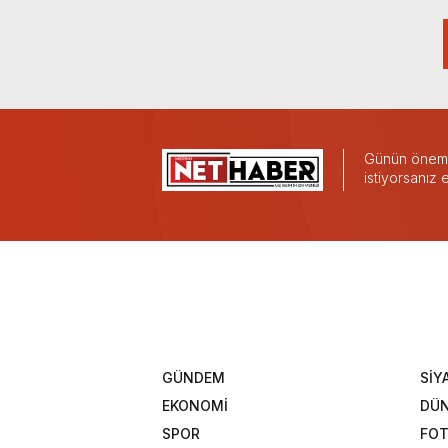
Günün önemli
istiyorsanız
GÜNDEM
SİY
EKONOMİ
DÜ
SPOR
FOT