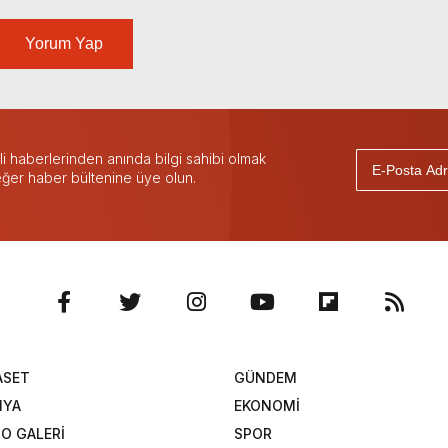
Yorum Yap
 haberlerinden anında bilgi sahibi olmak
 eğer haber bültenine üye olun.
ASET
GÜNDEM
NYA
EKONOMİ
O GALERİ
SPOR