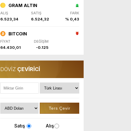
GRAM ALTIN
ALIŞ
SATIŞ
FARK
6.523,34
6.524,32
% 0,43
BITCOIN
FİYAT
DEĞİŞİM
64.430,01
-0.125
DÖVİZ
ÇEVİRİCİ
Satış
Alış