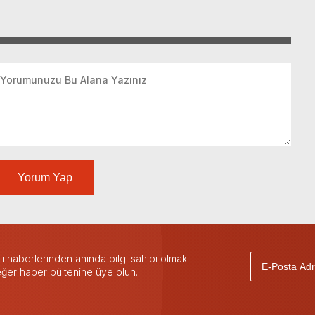
Yorum Yap
 haberlerinden anında bilgi sahibi olmak
 eğer haber bültenine üye olun.