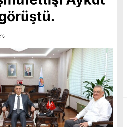
birliğiyle hayata geçireceğimiz çalışmalar üzerine verimli bir görüşm
görüştü.
:18