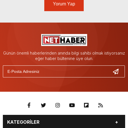
Yorum Yap
Günün önemli haberlerinden anında bilgi sahibi olmak istiyorsanız
eğer haber bültenine üye olun.
KATEGORİLER