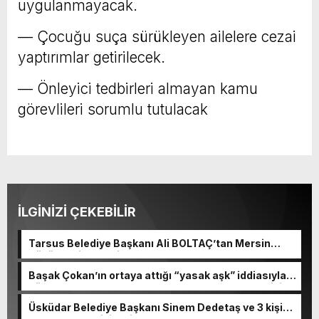
uygulanmayacak.
— Çocuğu suça sürükleyen ailelere cezai
yaptırımlar getirilecek.
— Önleyici tedbirleri almayan kamu
görevlileri sorumlu tutulacak
İLGİNİZİ ÇEKEBİLİR
Tarsus Belediye Başkanı Ali BOLTAÇ’tan Mersin
Büyükşehir Belediye Başkanı Ve TBB Başkanı Vahap
Seçeri Ziyaret Etti Yapılan Paylaşımda; Türkiye
Başak Çokan’ın ortaya attığı “yasak aşk” iddiasıyla
Belediyeler Birliği Başkanı ve Mersin Büyükşehir
gündeme gelen Ece Erken, haberler hakkında erişim
Belediye Başkanımız Sayın Vahap Seçer’i
engeli kararı aldırdığını açıkladı.
makamında ziyaret ettik. Kentimiz başta olmak
Üsküdar Belediye Başkanı Sinem Dedetaş ve 3 kişi
üzere yerel yönetimlere ilişkin birçok konuda fikir