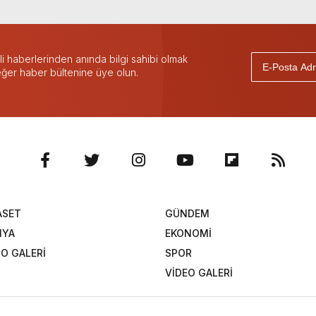
 haberlerinden anında bilgi sahibi olmak
 eğer haber bültenine üye olun.
ASET
GÜNDEM
NYA
EKONOMİ
O GALERİ
SPOR
VİDEO GALERİ