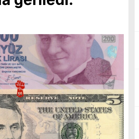
birliğiyle hayata geçireceğimiz çalışmalar üzerine verimli bir görüşm