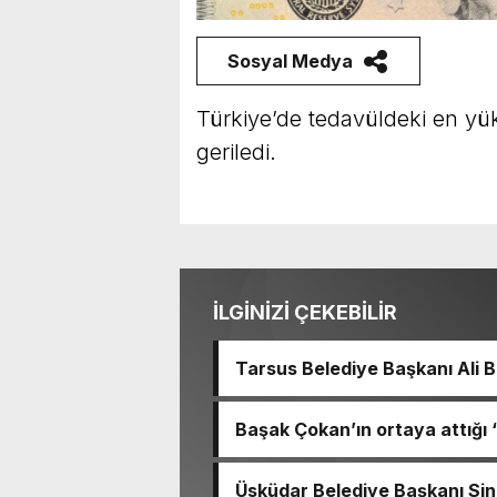
Sosyal Medya
Türkiye’de tedavüldeki en yü
geriledi.
İLGİNİZİ ÇEKEBİLİR
Tarsus Belediye Başkanı Ali
Başkanı Ve TBB Başkanı Vahap
Türkiye Belediyeler Birliği B
Başak Çokan’ın ortaya attığı
Başkanımız Sayın Vahap Seçer’i maka
Erken, haberler hakkında erişim
olmak üzere yerel yönetimlere 
bulunduk. Ortak akıl ve iş bir
Üsküdar Belediye Başkanı Sinem