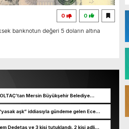
0
0
ksek banknotun değeri 5 doların altına
 BOLTAÇ’tan Mersin Büyükşehir Belediye
 Seçeri Ziyaret Etti Yapılan Paylaşımda;
aşkanı ve Mersin Büyükşehir Belediye
 “yasak aşk” iddiasıyla gündeme gelen Ece
mında ziyaret ettik. Kentimiz başta
 engeli kararı aldırdığını açıkladı.
ilişkin birçok konuda fikir alışverişinde
liğiyle hayata geçireceğimiz çalışmalar üzerine
 Dedetaş ve 3 kişi tutuklandı, 2 kişi adli