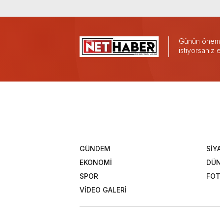
Günün önemli
istiyorsanız
GÜNDEM
SİY
EKONOMİ
DÜ
SPOR
FOT
VİDEO GALERİ