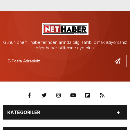
Günün önemli haberlerinden anında bilgi sahibi olmak istiyorsanız
eğer haber bültenine üye olun.
KATEGORİLER
GÜNDEM
SİYASET