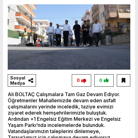
Vahap Seçer
Paylaşımda; Türkiye Belediyeler Birliği Başkanı
ve Mersin Büyükşehir Belediye Başkanımız
Sayın Vahap Seçer’i makamında ziyaret ettik.
Kentimiz başta olmak üzere yerel yönetimlere
ilişkin birçok konuda fikir alışverişinde
bulunduk. Ortak akıl ve iş birliğiyle hayata
geçireceğimiz çalışmalar üzerine verimli bir
görüşme gerçekleştirdik. Nazik ev sahipliği ve
Sosyal
0
0
Medya
kıymetli değerlendirmeleri için Başkanımız
Ali BOLTAÇ Çalışmalara Tam Gaz Devam Ediyor.
Sayın Vahap Seçer’e teşekkür ediyorum.
Öğretmenler Mahallemizde devam eden asfalt
Vahap Seçer
çalışmalarını yerinde inceledik, taziye evimizi
ziyaret ederek hemşehrilerimizle buluştuk.
Ardından +1 Engelsiz Eğitim Merkezi ve Engelsiz
Yaşam Parkı’nda incelemelerde bulunduk.
Vatandaşlarımızın taleplerini dinlemeye,
Tarsus’umuz için çalışmaya devam ediyoruz.