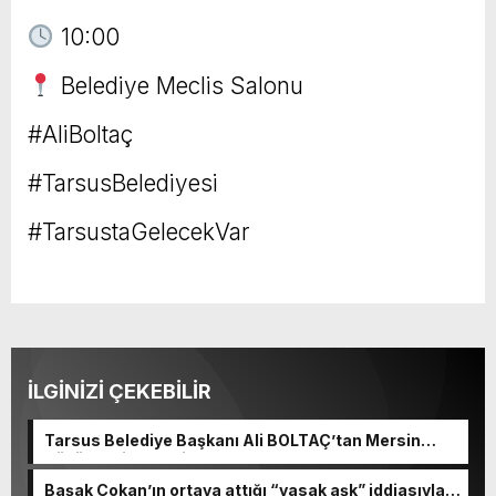
10:00
Belediye Meclis Salonu
#AliBoltaç
#TarsusBelediyesi
#TarsustaGelecekVar
İLGİNİZİ ÇEKEBİLİR
Tarsus Belediye Başkanı Ali BOLTAÇ’tan Mersin
Büyükşehir Belediye Başkanı Ve TBB Başkanı Vahap
Seçeri Ziyaret Etti Yapılan Paylaşımda; Türkiye
Başak Çokan’ın ortaya attığı “yasak aşk” iddiasıyla