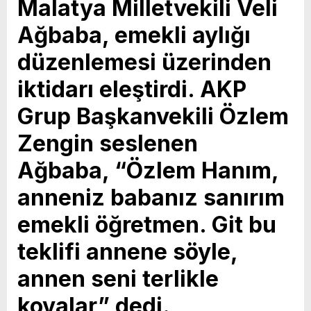
Malatya Milletvekili Veli
Vahap Seçer
Paylaşımda; Türkiye Belediyeler Birliği Başkanı
Ağbaba, emekli aylığı
ve Mersin Büyükşehir Belediye Başkanımız
düzenlemesi üzerinden
Sayın Vahap Seçer’i makamında ziyaret ettik.
iktidarı eleştirdi. AKP
Kentimiz başta olmak üzere yerel yönetimlere
ilişkin birçok konuda fikir alışverişinde
Grup Başkanvekili Özlem
bulunduk. Ortak akıl ve iş birliğiyle hayata
Zengin seslenen
geçireceğimiz çalışmalar üzerine verimli bir
Ağbaba, “Özlem Hanım,
görüşme gerçekleştirdik. Nazik ev sahipliği ve
anneniz babanız sanırım
kıymetli değerlendirmeleri için Başkanımız
Sayın Vahap Seçer’e teşekkür ediyorum.
emekli öğretmen. Git bu
Vahap Seçer
teklifi annene söyle,
annen seni terlikle
kovalar” dedi.