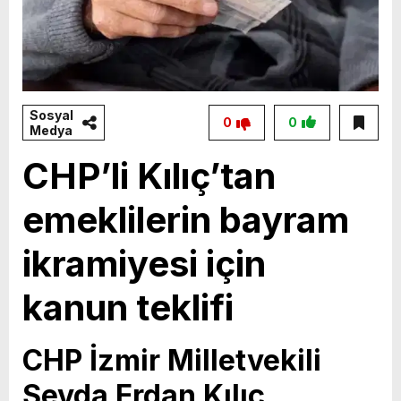
Sosyal
0
0
Medya
CHP’li Kılıç’tan
emeklilerin bayram
ikramiyesi için
kanun teklifi
CHP İzmir Milletvekili
Sevda Erdan Kılıç,