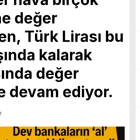
birliğiyle hayata geçireceğimiz çalışmalar üzerine verimli bir görüşm
ne değer
en, Türk Lirası bu
şında kalarak
sında değer
 devam ediyor.
1