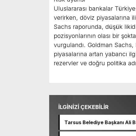
Uluslararası bankalar Türkiye 
verirken, döviz piyasalarına i
Sachs raporunda, düşük likidi
pozisyonlarının olası bir şokta
vurgulandı. Goldman Sachs, M
piyasalarına artan yabancı ilgi
rezervler ve doğru politika adım
İLGİNİZİ ÇEKEBİLİR
Tarsus Belediye Başkanı Ali
Başkanı Ve TBB Başkanı Vahap
Türkiye Belediyeler Birliği B