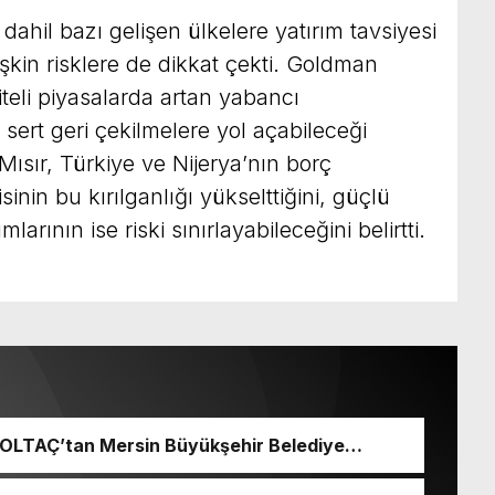
dahil bazı gelişen ülkelere yatırım tavsiyesi
lişkin risklere de dikkat çekti. Goldman
teli piyasalarda artan yabancı
 sert geri çekilmelere yol açabileceği
ısır, Türkiye ve Nijerya’nın borç
sinin bu kırılganlığı yükselttiğini, güçlü
larının ise riski sınırlayabileceğini belirtti.
 BOLTAÇ’tan Mersin Büyükşehir Belediye
 Seçeri Ziyaret Etti Yapılan Paylaşımda;
aşkanı ve Mersin Büyükşehir Belediye