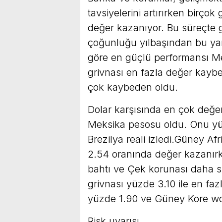
tavsiyelerini artırırken birçok
değer kazanıyor. Bu süreçte g
çoğunluğu yılbaşından bu yan
göre en güçlü performansı M
grivnası en fazla değer kaybed
çok kaybeden oldu.
Dolar karşısında en çok değer
Meksika pesosu oldu. Onu yüz
Brezilya reali izledi.Güney Af
2.54 oranında değer kazanırke
bahtı ve Çek korunası daha sı
grivnası yüzde 3.10 ile en fa
yüzde 1.90 ve Güney Kore wo
Risk uyarısı