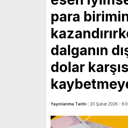
bulunduk. Ortak akıl ve iş 
para birimi
kazandırırk
dalganın dı
dolar karşı
kaybetmeye
Yayınlanma Tarihi :
20 Şubat 2026 - 6:0