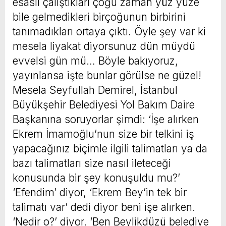
esaslı çalıştıkları çoğu zaman yüz yüze
bile gelmedikleri birçoğunun birbirini
tanımadıkları ortaya çıktı. Öyle şey var ki
mesela liyakat diyorsunuz dün müydü
evvelsi gün mü… Böyle bakıyoruz,
yayınlansa işte bunlar görülse ne güzel!
Mesela Seyfullah Demirel, İstanbul
Büyükşehir Belediyesi Yol Bakım Daire
Başkanına soruyorlar şimdi: ‘İşe alırken
Ekrem İmamoğlu’nun size bir telkini iş
yapacağınız biçimle ilgili talimatları ya da
bazı talimatları size nasıl ileteceği
konusunda bir şey konuşuldu mu?’
‘Efendim’ diyor, ‘Ekrem Bey’in tek bir
talimatı var’ dedi diyor beni işe alırken.
‘Nedir o?’ diyor. ‘Ben Beylikdüzü belediye