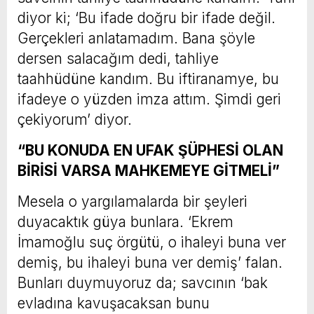
diyor ki; ‘Bu ifade doğru bir ifade değil.
Gerçekleri anlatamadım. Bana şöyle
dersen salacağım dedi, tahliye
taahhüdüne kandım. Bu iftiranamye, bu
ifadeye o yüzden imza attım. Şimdi geri
çekiyorum’ diyor.
“BU KONUDA EN UFAK ŞÜPHESİ OLAN
BİRİSİ VARSA MAHKEMEYE GİTMELİ”
Mesela o yargılamalarda bir şeyleri
duyacaktık güya bunlara. ‘Ekrem
İmamoğlu suç örgütü, o ihaleyi buna ver
demiş, bu ihaleyi buna ver demiş’ falan.
Bunları duymuyoruz da; savcının ‘bak
evladına kavuşacaksan bunu