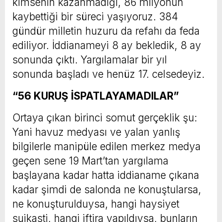
kimsenin kazanmadığı, 86 milyonun
kaybettiği bir süreci yaşıyoruz. 384
gündür milletin huzuru da refahı da feda
ediliyor. İddianameyi 8 ay bekledik, 8 ay
sonunda çıktı. Yargılamalar bir yıl
sonunda başladı ve henüz 17. celsedeyiz.
“56 KURUŞ İSPATLAYAMADILAR”
Ortaya çıkan birinci somut gerçeklik şu:
Yani havuz medyası ve yalan yanlış
bilgilerle manipüle edilen merkez medya
geçen sene 19 Mart’tan yargılama
başlayana kadar hatta iddianame çıkana
kadar şimdi de salonda ne konuştularsa,
ne konuşturulduysa, hangi haysiyet
suikasti, hangi iftira yapıldıysa, bunların