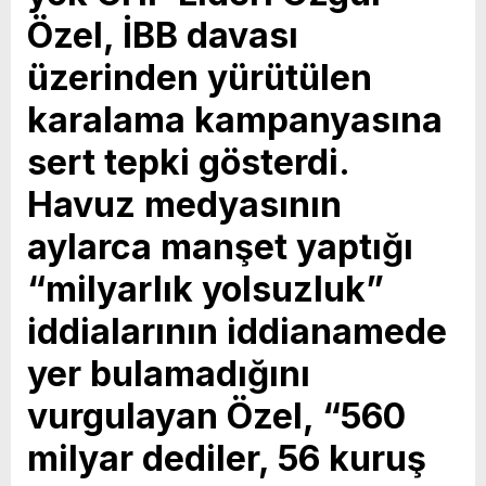
Özel, İBB davası
Vahap Seçer
Paylaşımda; Türkiye Belediyeler Birliği Başkanı
ve Mersin Büyükşehir Belediye Başkanımız
üzerinden yürütülen
Sayın Vahap Seçer’i makamında ziyaret ettik.
karalama kampanyasına
Kentimiz başta olmak üzere yerel yönetimlere
sert tepki gösterdi.
ilişkin birçok konuda fikir alışverişinde
Havuz medyasının
bulunduk. Ortak akıl ve iş birliğiyle hayata
geçireceğimiz çalışmalar üzerine verimli bir
aylarca manşet yaptığı
görüşme gerçekleştirdik. Nazik ev sahipliği ve
“milyarlık yolsuzluk”
kıymetli değerlendirmeleri için Başkanımız
iddialarının iddianamede
Sayın Vahap Seçer’e teşekkür ediyorum.
yer bulamadığını
Vahap Seçer
vurgulayan Özel, “560
milyar dediler, 56 kuruş