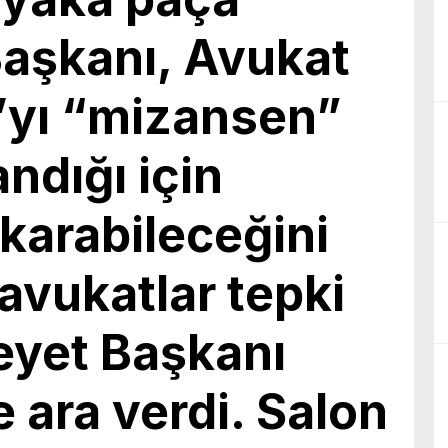
birliğiyle hayata geçireceğimiz çalışmalar üzerine verimli bir görüşm
şkanı, Avukat
’yı “mizansen”
andığı için
karabileceğini
avukatlar tepki
eyet Başkanı
ara verdi. Salon