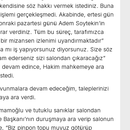
endisine söz hakkı vermek istediniz. Buna
şlemi gerçekleşmedi. Akabinde, ertesi gün
onraki pazartesi günü Adem Soytekin’in
rar verdiniz. Tüm bu süreç, tarafımızca
ı bir mizansen izlenimi uyandırmaktadır”
tla mı iş yapıyorsunuz diyorsunuz. Size söz
m ederseniz sizi salondan çıkaracağız”
ne devam edince, Hakim mahkemeye ara
stedi.
unmalara devam edeceğim, taleplerinizi
aya ara verdi.
 İmamoğlu ve tutuklu sanıklar salondan
 Başkanı’nın duruşmaya ara verip salonun
ne, “Biz pinpon topu muyuz götürüp