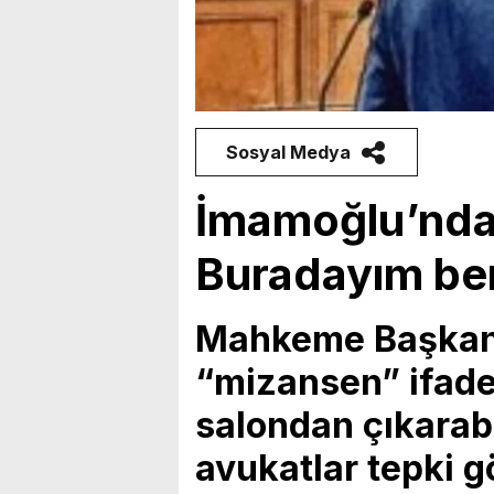
Sosyal Medya
İmamoğlu’nda
Buradayım ben
Mahkeme Başkanı
“mizansen” ifades
salondan çıkarab
avukatlar tepki g