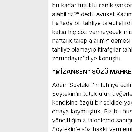
bu kadar tutuklu sanık varken 
alabiliriz?” dedi. Avukat Kazım 
haftada bir tahliye talebi alır
kalsa hiç söz vermeyecek mis
haftalık talep alalım?’ demesi
tahliye olamayıp itirafçılar t
zorundayız’ diye konuştu.
“MİZANSEN” SÖZÜ MAHKEM
Adem Soytekin’in tahliye edil
Soytekin’in tutukluluk değerl
kendisine özgü bir şekilde ya
ortaya koymuştuk. Biz bu husus
yönelttiğimiz taleplerde sanı
Soytekin’e söz hakkı vermemi