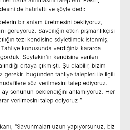
n her hafta alınmasını talep etti. Pekin,
esini de hatırlattı ve şöyle dedi:
delerin bir anlam üretmesini bekliyoruz,
ı görüyoruz. Savcılığın etkin pişmanlıkçısı
ığın tezi kendisine söyletilmek istenmiş,
Tahliye konusunda verdiğiniz kararda
 gördük. Soytekin’in kendisine verilen
lındığı ortaya çıkmıştı. Şu olabilir, bizim
rekir. bugünden tahliye talepleri ile ilgili
üdafilere söz verilmesini talep ediyoruz.
çin ay sonunun beklendiğini anlamıyoruz. Her
ar verilmesini talep ediyoruz.”
anı, “Savunmaları uzun yapıyorsunuz, biz