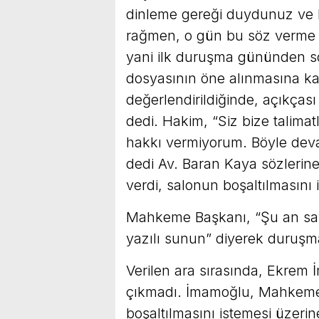
dinleme gereği duydunuz ve k
rağmen, o gün bu söz verme i
yani ilk duruşma gününden s
dosyasının öne alınmasına ka
değerlendirildiğinde, açıkças
dedi. Hakim, “Siz bize talima
hakkı vermiyorum. Böyle deva
dedi Av. Baran Kaya sözleri
verdi, salonun boşaltılmasını i
Mahkeme Başkanı, “Şu an sav
yazılı sunun” diyerek duruşm
Verilen ara sırasında, Ekrem
çıkmadı. İmamoğlu, Mahkeme
boşaltılmasını istemesi üzeri