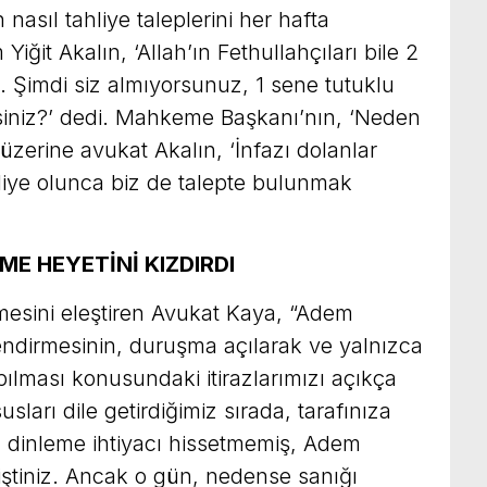
nasıl tahliye taleplerini her hafta
Yiğit Akalın, ‘Allah’ın Fethullahçıları bile 2
dı. Şimdi siz almıyorsunuz, 1 sene tutuklu
iniz?’ dedi. Mahkeme Başkanı’nın, ‘Neden
 üzerine avukat Akalın, ‘İnfazı dolanlar
ahliye olunca biz de talepte bulunmak
E HEYETİNİ KIZDIRDI
mesini eleştiren Avukat Kaya, “Adem
endirmesinin, duruşma açılarak ve yalnızca
pılması konusundaki itirazlarımızı açıkça
ları dile getirdiğimiz sırada, tarafınıza
ğı dinleme ihtiyacı hissetmemiş, Adem
ştiniz. Ancak o gün, nedense sanığı