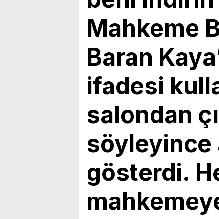
bulunduk. Ortak akıl ve iş 
Mahkeme Ba
Baran Kaya
ifadesi kull
salondan çı
söyleyince 
gösterdi. H
mahkemeye 