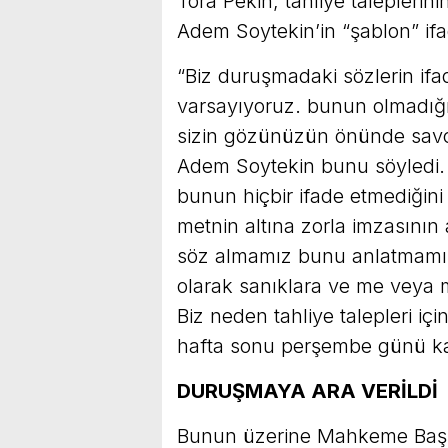
Tora Pekin, tahliye taleplerini
Adem Soytekin’in “şablon” ifad
“Biz duruşmadaki sözlerin ifa
varsayıyoruz. bunun olmadığın
sizin gözünüzün önünde savcıl
Adem Soytekin bunu söyledi. 
bunun hiçbir ifade etmediğini
metnin altına zorla imzasının a
söz almamız bunu anlatmamız ge
olarak sanıklara ve me veya m
Biz neden tahliye talepleri i
hafta sonu perşembe günü kar
DURUŞMAYA ARA VERİLDİ
Bunun üzerine Mahkeme Başk