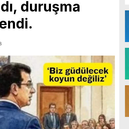
adı, duruşma
lendi.
8