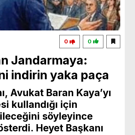
0
0
n Jandarmaya:
i indirin yaka paça
, Avukat Baran Kaya’yı
i kullandığı için
ileceğini söyleyince
österdi. Heyet Başkanı