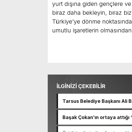
yurt dışına giden gençlere ve
biraz daha bekleyin, biraz bi
Türkiye’ye dönme noktasında 
umutlu işaretlerin olmasınd
İLGİNİZİ ÇEKEBİLİR
Tarsus Belediye Başkanı Ali
Başkanı Ve TBB Başkanı Vahap
Türkiye Belediyeler Birliği B
Başak Çokan’ın ortaya attığı
Başkanımız Sayın Vahap Seçer’i maka
Erken, haberler hakkında erişim
olmak üzere yerel yönetimlere 
bulunduk. Ortak akıl ve iş bir