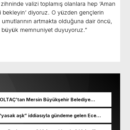
 zihninde valizi toplamış olanlara hep ‘Aman
zi bekleyin’ diyoruz. O yüzden gençlerin
umutlarının artmakta olduğuna dair öncü,
an büyük memnuniyet duyuyoruz.”
 BOLTAÇ’tan Mersin Büyükşehir Belediye
 Seçeri Ziyaret Etti Yapılan Paylaşımda;
aşkanı ve Mersin Büyükşehir Belediye
 “yasak aşk” iddiasıyla gündeme gelen Ece
mında ziyaret ettik. Kentimiz başta
 engeli kararı aldırdığını açıkladı.
ilişkin birçok konuda fikir alışverişinde
liğiyle hayata geçireceğimiz çalışmalar üzerine