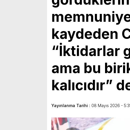
bulunduk. Ortak akıl ve iş 
memnuniye
kaydeden C
“İktidarlar 
ama bu biri
kalıcıdır” d
Yayınlanma Tarihi :
08 Mayıs 2026 - 5:3