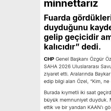
minnettarız
Fuarda gördükle
duyduğunu kayded
gelip geçicidir a
kalıcıdır” dedi.
CHP
Genel Başkanı Özgür Öz
SAHA 2026 Uluslararası Savu
ziyaret etti. Aralarında Bayk
edip bilgi alan Özel, “Kim, ne
Burada kıymetli iki saat geçi
büyük memnuniyet duyduk. M
ettik ve bir yandan KAAN’ı gö