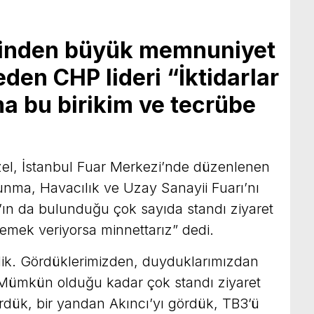
rinden büyük memnuniyet
en CHP lideri “İktidarlar
ma bu birikim ve tecrübe
el, İstanbul Fuar Merkezi’nde düzenlenen
nma, Havacılık ve Uzay Sanayii Fuarı’nı
ar’ın da bulunduğu çok sayıda standı ziyaret
 emek veriyorsa minnettarız” dedi.
rdik. Gördüklerimizden, duyduklarımızdan
ümkün olduğu kadar çok standı ziyaret
rdük, bir yandan Akıncı’yı gördük, TB3’ü