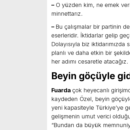
–
O yüzden kim, ne emek veri
minnettarız.
–
Bu çalışmalar bir partinin de
eserleridir. İktidarlar gelip ge
Dolayısıyla biz iktidarımızd
planlı ve daha etkin bir şekil
her adımı cesaretle atacağız.
Beyin göçüyle gi
Fuarda
çok heyecanlı girişimc
kaydeden Özel, beyin göçüyle 
yeni kapasiteyle Türkiye’ye 
gelişmenin umut verici olduğu
“Bundan da büyük memnuniyet