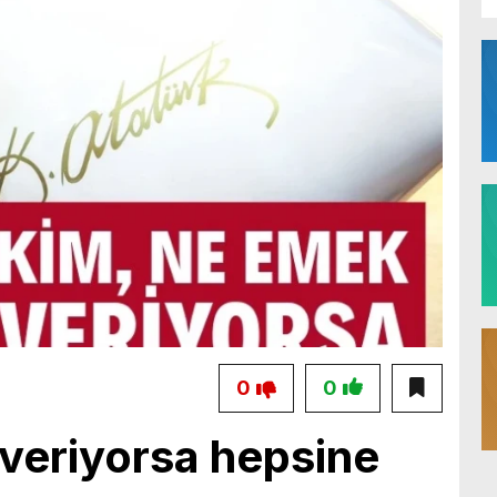
0
0
veriyorsa hepsine