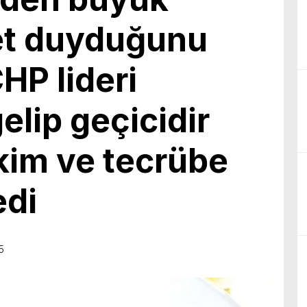
birliğiyle hayata geçireceğimiz çalışmalar üzerine verimli bir görüşm
t duyduğunu
HP lideri
gelip geçicidir
kim ve tecrübe
edi
5