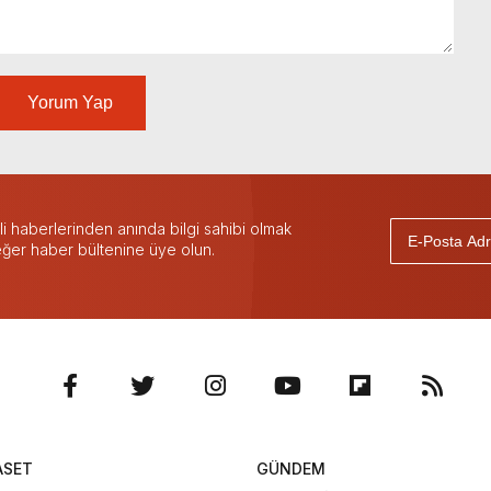
Yorum Yap
 haberlerinden anında bilgi sahibi olmak
 eğer haber bültenine üye olun.
ASET
GÜNDEM