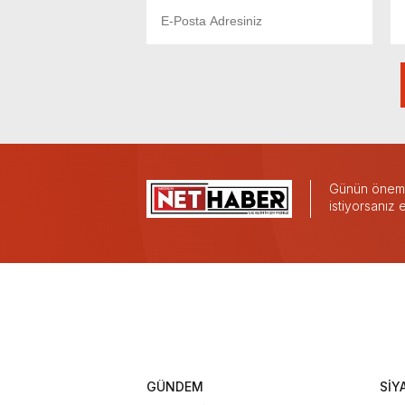
Günün önemli
istiyorsanız
GÜNDEM
SİY