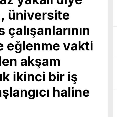
birliğiyle hayata geçireceğimiz çalışmalar üzerine verimli bir görüşm
, üniversite
 çalışanlarının
e eğlenme vakti
ülen akşam
ık ikinci bir iş
langıcı haline