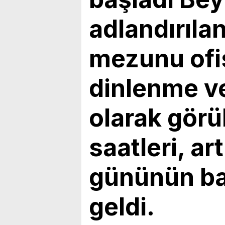
bulunduk. Ortak akıl ve iş 
adlandırılan
mezunu ofis
dinlenme v
olarak gör
saatleri, art
gününün baş
geldi.