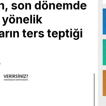
n, son dönemde
 yönelik
rın ters teptiği
9