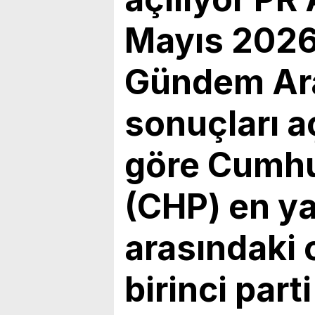
bulunduk. Ortak akıl ve iş 
Mayıs 2026
Gündem Ara
sonuçları a
göre Cumhur
(CHP) en ya
arasındaki 
birinci par