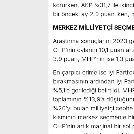
korurken, AKP %31,7 ile ikinci 
bir önceki ay 2,9 puan iken,
MERKEZ MİLLİYETÇİ SEÇM
Araştırma sonuçlarını 2023 g
CHP’nin oylarını 10,1 puan art
3,9 puan, MHP’nin ise 1,3 pu
En çarpıcı erime ise İyi Parti
bırakmasının ardından İyi Par
%5,1’e gerilediği belirtildi. MH
toplamının %13,9’a düştüğünü
%20’yi bulan milliyetçi cephe 
kısmının merkez seçmenle birl
CHP’nin artık marjinal bir sol