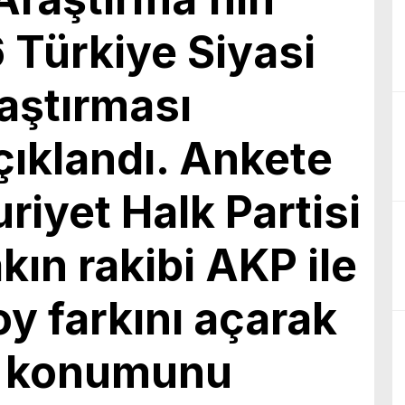
birliğiyle hayata geçireceğimiz çalışmalar üzerine verimli bir görüşm
 Türkiye Siyasi
ştırması
çıklandı. Ankete
iyet Halk Partisi
kın rakibi AKP ile
oy farkını açarak
ti konumunu