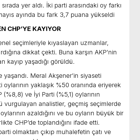
sırada yer aldı. İki parti arasındaki oy farkı
 mayıs ayında bu fark 3,7 puana yükseldi
EN CHP’YE KAYIYOR
enel seçimleriyle kıyaslayan uzmanlar,
ırdığına dikkat çekti. Buna karşın AKP’nin
an kayıp yaşadığı görüldü.
’de yaşandı. Meral Akşener’in siyaseti
ti oylarının yaklaşık %50 oranında eriyerek
P (%8,8) ve İyi Parti (%5,1) oylarının
 vurgulayan analistler, geçmiş seçimlerde
oylarının azaldığını ve bu oyların büyük bir
ikte CHP’de toplandığını ifade etti.
 parti olmaktan çıkıp muhalefetin çatı ve