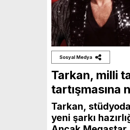
Sosyal Medya
Tarkan, milli t
tartışmasına 
Tarkan, stüdyodan
yeni şarkı hazırl
Ancak Megastar,