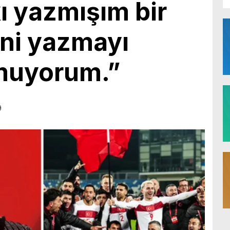
kı yazmışım bir
ini yazmayı
lmuyorum.”
9