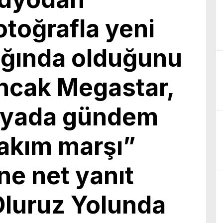
birliğiyle hayata geçireceğimiz çalışmalar üzerine verimli bir görüşm
otoğrafla yeni
lığında olduğunu
ncak Megastar,
dyada gündem
 takım marşı”
ne net yanıt
 Oluruz Yolunda