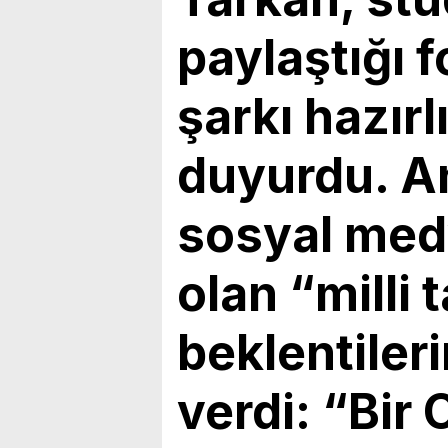
bulunduk. Ortak akıl ve iş 
paylaştığı f
şarkı hazır
duyurdu. A
sosyal me
olan “milli
beklentileri
verdi: “Bir