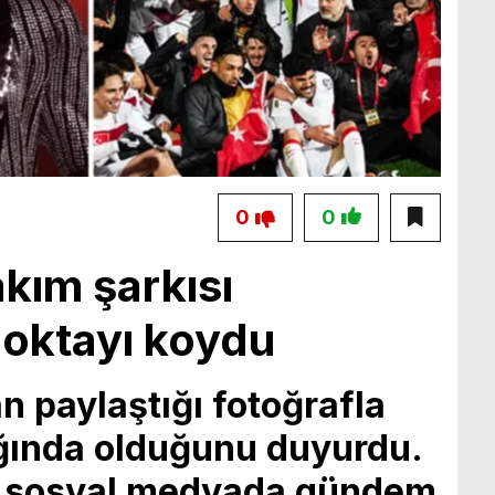
0
0
akım şarkısı
noktayı koydu
 paylaştığı fotoğrafla
ığında olduğunu duyurdu.
 sosyal medyada gündem