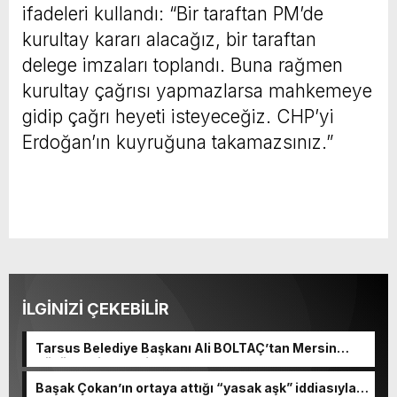
ifadeleri kullandı: “Bir taraftan PM’de
kurultay kararı alacağız, bir taraftan
delege imzaları toplandı. Buna rağmen
kurultay çağrısı yapmazlarsa mahkemeye
gidip çağrı heyeti isteyeceğiz. CHP’yi
Erdoğan’ın kuyruğuna takamazsınız.”
İLGİNİZİ ÇEKEBİLİR
Tarsus Belediye Başkanı Ali BOLTAÇ’tan Mersin
Büyükşehir Belediye Başkanı Ve TBB Başkanı Vahap
Seçeri Ziyaret Etti Yapılan Paylaşımda; Türkiye
Başak Çokan’ın ortaya attığı “yasak aşk” iddiasıyla
Belediyeler Birliği Başkanı ve Mersin Büyükşehir