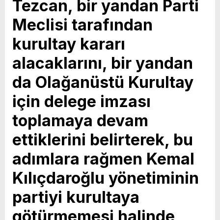
Tezcan, bir yandan Parti
Vahap Seçer
Paylaşımda; Türkiye Belediyeler Birliği Başkanı
Meclisi tarafından
ve Mersin Büyükşehir Belediye Başkanımız
kurultay kararı
Sayın Vahap Seçer’i makamında ziyaret ettik.
alacaklarını, bir yandan
Kentimiz başta olmak üzere yerel yönetimlere
ilişkin birçok konuda fikir alışverişinde
da Olağanüstü Kurultay
bulunduk. Ortak akıl ve iş birliğiyle hayata
için delege imzası
geçireceğimiz çalışmalar üzerine verimli bir
toplamaya devam
görüşme gerçekleştirdik. Nazik ev sahipliği ve
ettiklerini belirterek, bu
kıymetli değerlendirmeleri için Başkanımız
Sayın Vahap Seçer’e teşekkür ediyorum.
adımlara rağmen Kemal
Vahap Seçer
Kılıçdaroğlu yönetiminin
partiyi kurultaya
götürmemesi halinde