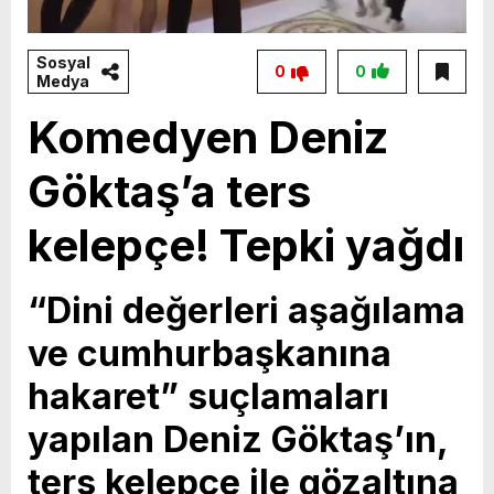
Sosyal
0
0
Medya
Komedyen Deniz
Göktaş’a ters
kelepçe! Tepki yağdı
“Dini değerleri aşağılama
ve cumhurbaşkanına
hakaret” suçlamaları
yapılan Deniz Göktaş’ın,
ters kelepçe ile gözaltına